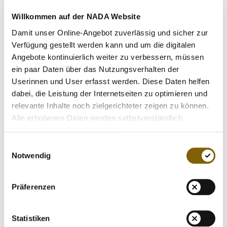
VIDEOS
Einhaltung strenger und ständig fortentwickelter
COVID-
Willkommen auf der NADA Website
19-Infektionsschutzvorkehrungen und Hygienekonzepte
.
NEWSLETTER
In der Zeit von Ende März 2020 bis Mitte Mai 2020 hat
Damit unser Online-Angebot zuverlässig und sicher zur
JOBS
die NADA die klassischen Dopingkontrollen
Verfügung gestellt werden kann und um die digitalen
pandemiebedingt vollständig ausgesetzt.
Angebote kontinuierlich weiter zu verbessern, müssen
DIGITAL RESOURCES
Im gesamten Jahr 2020 hat die NADA zusätzlich an
ein paar Daten über das Nutzungsverhalten der
innovativen Lösungen gearbeitet, um das Kontrollsystem
Userinnen und User erfasst werden. Diese Daten helfen
der Zukunft mit digitalen
Dried Blood Spot
-Tests
dabei, die Leistung der Internetseiten zu optimieren und
weiterzuentwickeln:
https://www.nada.de/doping-kontroll-
relevante Inhalte noch zielgerichteter zeigen zu können.
system/entwicklung
Alle erhobenen Daten werden selbstverständlich
Alle nicht erfolgreiche Kontrollversuche werden von der
datenschutzkonform behandelt.
NADA - ungeachtet der Pandemiephase - systematisch
Einwilligungsauswahl
geprüft und bewertet. Dies gilt auch für Fälle, in denen
Notwendig
die geplante Kontrolle beispielsweise aufgrund
kurzfristig angeordneter behördlicher
Präferenzen
Quarantänemaßnahmen ausgefallen ist.
Im Jahr 2020 hat die NADA rund ein Dutzend
Quarantänefälle dokumentiert. Dies entspricht einem
Statistiken
Anteil von ca. 0,13% aller Dopingkontrollen der NADA