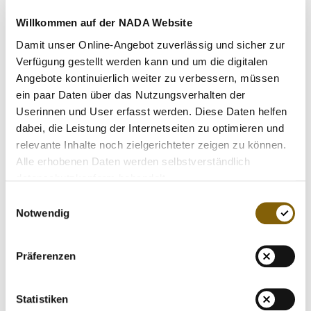
MEDIATHEK
Einhaltung strenger und ständig fortentwickelter
COVID-
Willkommen auf der NADA Website
19-Infektionsschutzvorkehrungen und Hygienekonzepte
.
NEWSLETTER
In der Zeit von Ende März 2020 bis Mitte Mai 2020 hat
Damit unser Online-Angebot zuverlässig und sicher zur
STELLENANGEBOTE
die NADA die klassischen Dopingkontrollen
Verfügung gestellt werden kann und um die digitalen
pandemiebedingt vollständig ausgesetzt.
Angebote kontinuierlich weiter zu verbessern, müssen
ÜBERSICHT DIGITALES ANGEBOT DER NADA
Im gesamten Jahr 2020 hat die NADA zusätzlich an
ein paar Daten über das Nutzungsverhalten der
innovativen Lösungen gearbeitet, um das Kontrollsystem
Userinnen und User erfasst werden. Diese Daten helfen
der Zukunft mit digitalen
Dried Blood Spot
-Tests
dabei, die Leistung der Internetseiten zu optimieren und
weiterzuentwickeln:
https://www.nada.de/doping-kontroll-
relevante Inhalte noch zielgerichteter zeigen zu können.
system/entwicklung
Alle erhobenen Daten werden selbstverständlich
Alle nicht erfolgreiche Kontrollversuche werden von der
datenschutzkonform behandelt.
NADA - ungeachtet der Pandemiephase - systematisch
Einwilligungsauswahl
geprüft und bewertet. Dies gilt auch für Fälle, in denen
Notwendig
die geplante Kontrolle beispielsweise aufgrund
kurzfristig angeordneter behördlicher
Präferenzen
Quarantänemaßnahmen ausgefallen ist.
Im Jahr 2020 hat die NADA rund ein Dutzend
Quarantänefälle dokumentiert. Dies entspricht einem
Statistiken
Anteil von ca. 0,13% aller Dopingkontrollen der NADA