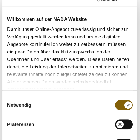
VIDEOS
NEWSLETTER
Der NADA-Kuratoriumsvorsitzende Prof. Hanns Michael
Willkommen auf der NADA Website
Hölz äußerte seine Hoffnung, dass adidas mit seinem
JOBS
vorbildlichen Engagement das Bewusstsein der
Damit unser Online-Angebot zuverlässig und sicher zur
DIGITAL RESOURCES
Sportsponsoren für die Notwendigkeit des Anti-Doping-
Verfügung gestellt werden kann und um die digitalen
Kampfes erhöhe. "Es geht um die gesellschaftliche
Angebote kontinuierlich weiter zu verbessern, müssen
Verantwortung für kommende Sportlergenerationen", sagte
ein paar Daten über das Nutzungsverhalten der
Hölz. NADA-Geschäftsführer Dr. Göttrik Wewer betonte:
Userinnen und User erfasst werden. Diese Daten helfen
"Wir sind der Partner der sauberen Athleten und kämpfen
dabei, die Leistung der Internetseiten zu optimieren und
für ihre Chancengleichheit." An dieser Stelle hakte auch
relevante Inhalte noch zielgerichteter zeigen zu können.
adidas-Sportmarketingchef Riehl ein: "Die NADA liefert
Alle erhobenen Daten werden selbstverständlich
uns eine wichtige Unterstützung und trägt mit ihrer
datenschutzkonform behandelt.
konsequenten Linie dazu bei, dass wir uns nicht gegen
Einwilligungsauswahl
Generalverdächtigungen wehren müssen."
Notwendig
Beeindruckt zeigten sich die NADA-Vorstandsmitglieder
Präferenzen
bei einem Rundgang über das adidas-Firmengelände.
"Eine tolle Atmosphäre - hier liegen viele Jahrzehnte