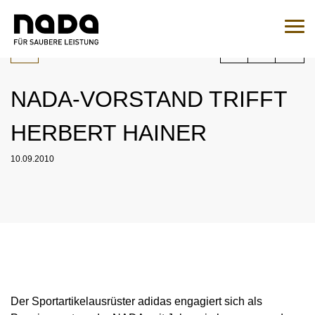
Jump to content
You are here:
Search
Sear
NADA-VORSTAND TRIFFT
To the medication query
HERBERT HAINER
EN
DE
10.09.2010
HOME
NADA
OVERVIEW
LEGAL MATTERS
ORGANISATION
OVERVIEW
MEDICINE
NATIONAL AND INTERNATIONAL INVOLVEMENT
OVERVIEW
WADC
Der Sportartikelausrüster adidas engagiert sich als
OVERVIEW
TESTING
SPONSORING AND PARTNER
SUPERVISORY BOARD