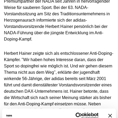
Premiumpartner der NADA seit Jahren in hervorragender
NADC
OVERVIEW
CURRENT MEDICAL ADVICE
ANNUAL REPORTS
EXECUTIVE BOARD
Weise für sauberen Sport. Bei der 63. NADA-
OVERVIEW
EDUCATION
ANTI-DOPING LAW
STANDARDS
Vorstandssitzung am Sitz des Traditionsunternehmens in
PROHIBITED LIST
OVERVIEW
SPEAK UP
STAFF
TESTING PROGRAMME
Herzogenaurach informierte sich der adidas-
SANCTIONS
OVERVIEW
SERVICE
IN CASE OF DISEASE: THERAPEUTIC USE
ASTHMA MEDICATION IN SPORT
OVERVIEW
INTERNAL WHISTLEBLOWER TOOL
COMMISSIONS
Vorstandsvorsitzende Herbert Hainer persönlich bei der
TESTING PROCESS
OVERVIEW
INTELLIGENCE AND INVESTIGATIONS
OVERVIEW
EXEMPTION (TUE)
TOGETHER AGAINST DOPING
NADA-Führung über die jüngste Entwicklung im Anti-
CORTISONE IN SPORT
IMPORTANT CHANGES TO THE 2026
OVERVIEW
OUT-OF-COMPETITION TESTING
RESEARCH
OVERVIEW
Doping-Kampf.
DATA PROTECTION
RESULTS MANAGEMENT
DIGITAL LIST OF PERMITTED
PROHIBITED LIST
OVERVIEW
TRAINING COURSES
TESTOSTERONE IN SPORTS
NEWS
PHARMACEUTICALS
IN-COMPETITION TESTING
DOPING ANALYTICS
OVERVIEW
ANTI-DOPING LAW
DISCIPLINARY PROCEEDING
REGULATION FOR NON-TESTING POOL
E-LEARNING
MEDIA
Herbert Hainer zeigte sich als entschlossener Anti-Doping-
NADAMED
ATHLETES
ADAMS
PARTICIPANTS IN THE CONTROL PROCESS
TESTPOOLS
SPORT JURISDICTION
Kämpfer. "Wir haben hohes Interesse daran, dass der
BLOG
DOPING TRAPS
REGULATION FOR TESTING POOL ATHLETES
MEDICATION CONTROLS FOR HORSES
RISK GROUPS
Sport so dopingfrei wie möglich ist. Und wir gehen diesem
CALENDER
Thema nicht aus dem Weg", erklärte der jugendhaft
WHEREABOUTS INFORMATION
wirkende 56-Jährige, der adidas bereits seit März 2001
DOWNLOADS
führt und damit dienstältester Vorstandsvorsitzender eines
SCIENTIFIC PUBLICATIONS
deutschen DAX-Unternehmens ist. Hainer betonte, dass
die Wirtschaft sich nach seiner Meinung stärker als bisher
KNOWLEDGE CENTRE
für den Anti-Doping-Kampf einsetzen müsse. Neben
FAQ
adidas ist auch die Deutsche Telekom ein Premiumpartner
der NADA.