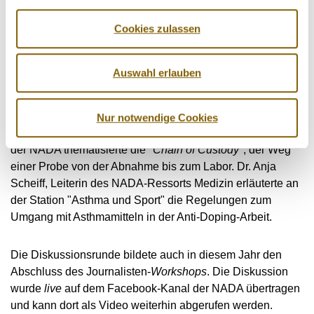
NADA-Vorstandsmitglied Dr. Lars Mortsiefer gab an der
Station "
Compliance
Überprüfung - einheitliche Anti-
Cookies zulassen
Doping-Arbeit für alle Sportlerinnen und Sportler" Einblicke
in die rechtlichen Regelungen und den daraus
Auswahl erlauben
abgeleiteten, praktischen Umgang mit dem neuen
Standard für
Compliance
.
Nur notwendige Cookies
Stefan Trinks, Leiter des Ressorts Doping-Kontroll-System
der NADA thematisierte die "
Chain of Custody
", der Weg
einer Probe von der Abnahme bis zum Labor. Dr. Anja
Scheiff, Leiterin des NADA-Ressorts Medizin erläuterte an
der Station "Asthma und Sport" die Regelungen zum
Umgang mit Asthmamitteln in der Anti-Doping-Arbeit.
Die Diskussionsrunde bildete auch in diesem Jahr den
Abschluss des Journalisten-
Workshops
. Die Diskussion
wurde
live
auf dem Facebook-Kanal der NADA übertragen
und kann dort als Video weiterhin abgerufen werden.