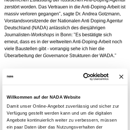
VIDEOS
zerstört worden. Das Vertrauen in die Anti-Doping-Arbeit ist
NEWSLETTER
massiv verloren gegangen", sagte Dr. Andrea Gotzmann,
Vorstandsvorsitzende der Nationalen Anti Doping Agentur
JOBS
Deutschland (NADA) anlässlich des diesjährigen
DIGITAL RESOURCES
Journalisten-
Workshops
in Bonn: "Es bestätigte sich
erneut, dass es in der weltweiten Anti-Doping-Arbeit noch
viele Baustellen gibt - vorrangig sehe ich hier die
Überarbeitung der
Governance
Strukturen der WADA."
Gemeinsam mit ausgewiesenen Fachleuten wurde der
Reformprozess der internationalen Anti-Doping-Arbeit
unter dem Titel "Anti-Doping-Arbeit auf dem Prüfstand - wie
kann Vertrauen zurückgewonnen werden?" diskutiert. Als
Willkommen auf der NADA Website
Expertinnen und Experten waren auf dem Podium dabei:
Claudia Bokel (
FairSport
), Benjamin Cohen (
International
Damit unser Online-Angebot zuverlässig und sicher zur
Testing Agency
), Dr. Matthias Kamber (ehem. Antidoping
Verfügung gestellt werden kann und um die digitalen
Schweiz) und Dr. Andrea Gotzmann (NADA).
Angebote kontinuierlich weiter zu verbessern, müssen
ein paar Daten über das Nutzungsverhalten der