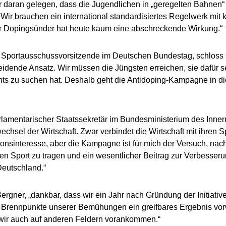
ihr daran gelegen, dass die Jugendlichen in „geregelten Bahnen“
Wir brauchen ein international standardisiertes Regelwerk mit
für Dopingsünder hat heute kaum eine abschreckende Wirkung.“
 Sportausschussvorsitzende im Deutschen Bundestag, schloss 
heidende Ansatz. Wir müssen die Jüngsten erreichen, sie dafür se
hts zu suchen hat. Deshalb geht die Antidoping-Kampagne in die
rlamentarischer Staatssekretär im Bundesministerium des Inner
hsel der Wirtschaft. Zwar verbindet die Wirtschaft mit ihren 
nsinteresse, aber die Kampagne ist für mich der Versuch, nach
en Sport zu tragen und ein wesentlicher Beitrag zur Verbesseru
eutschland.“
Bergner, „dankbar, dass wir ein Jahr nach Gründung der Initiativ
 Brennpunkte unserer Bemühungen ein greifbares Ergebnis vo
wir auch auf anderen Feldern vorankommen.“