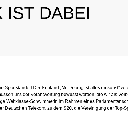
 IST DABEI
tional Involvement
Results management
Important changes to the 2026 Prohibit
Out-of-competition 
ner
Disciplinary proceeding
In case of disease: Therapeutic Use Exem
Testpools
Sport jurisdiction
Regulation for non-testing pool athlete
Risk groups
Intelligence and Investigations
Regulation for testing pool athletes
Whereabouts i
r Tool
Data Protection
Digital list of permitted pharmaceuticals
In-competition Test
ve Sportstandort Deutschland „Mit Doping ist alles umsonst“ wi
Anti-Doping Law
NADAmed
ADAMS
 müssen uns der Verantwortung bewusst werden, die wir als Vorbi
lige Weltklasse-Schwimmerin im Rahmen eines Parlamentarisch
Doping traps
Medication controls
er Deutschen Telekom, zu dem S20, die Vereinigung der Top-S