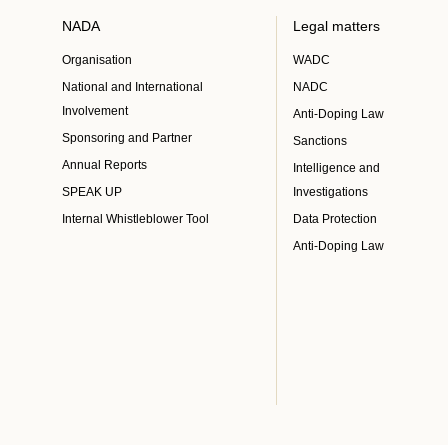
NADA
Legal matters
Organisation
WADC
National and International
NADC
Involvement
Anti-Doping Law
Sponsoring and Partner
Sanctions
Annual Reports
Intelligence and
SPEAK UP
Investigations
Internal Whistleblower Tool
Data Protection
Anti-Doping Law