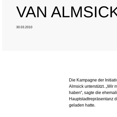
VAN ALMSICK
National and Interna
Sponsoring and Part
30.03.2010
Annual Reports
SPEAK UP
Internal Whistleblowe
Die Kampagne der Initiati
Almsick unterstützt. „Wir
haben“, sagte die ehema
Hauptstadtrepräsentanz d
geladen hatte.