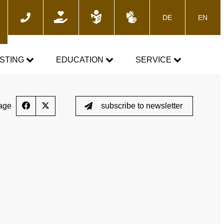
DE
EN
ch
STING
EDUCATION
SERVICE
e
TOGETHER AGAINST DOPING
News
age
subscribe to newsletter
Training courses
Media
E-Learning
Blog
cs
Calender
 the control process
Downloads