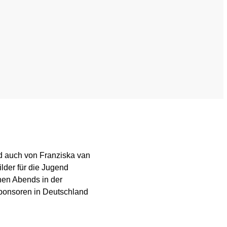
ed List
Testing
Scientific Publications
ption (TUE)
Knowledge Centre
s
FAQ
nformation
Videos
ing
Newsletter
rd auch von Franziska van
Jobs
lder für die Jugend
en Abends in der
 for horses
Digital Resources
ponsoren in Deutschland