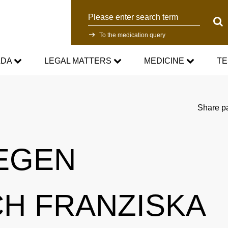
Search
Sear
To the medication query
ADA
LEGAL MATTERS
MEDICINE
TE
WADC
Current Medical Advice
Testing Programm
Share p
rd
Standards
Asthma medication in sport
Research
GEGEN
NADC
Cortisone in sport
Testing Process
Anti-Doping Law
Testosterone in Sports
Doping analyti
CH FRANZISKA
Sanctions
Prohibited List
Participants in