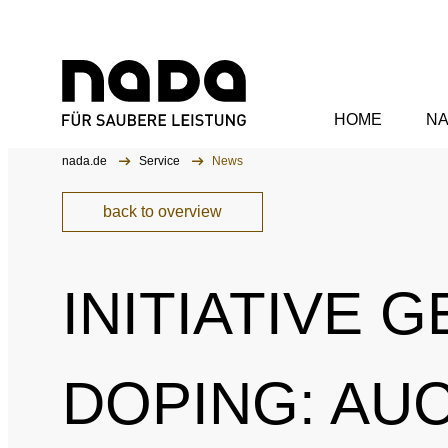
HOME
N
Jump to content
You are here:
nada.de
Service
News
Organisation
back to overview
Supervisory Boa
INITIATIVE 
Executive Board
Staff
DOPING: AU
Commissions