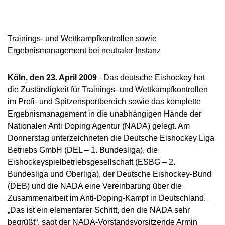
NADC
OVERVIEW
CURRENT MEDICAL ADVICE
ANNUAL REPORTS
EXECUTIVE BOARD
OVERVIEW
EDUCATION
ANTI-DOPING LAW
STANDARDS
PROHIBITED LIST
OVERVIEW
SPEAK UP
STAFF
TESTING PROGRAMME
Trainings- und Wettkampfkontrollen sowie
SANCTIONS
OVERVIEW
SERVICE
IN CASE OF DISEASE: THERAPEUTIC USE
ASTHMA MEDICATION IN SPORT
OVERVIEW
INTERNAL WHISTLEBLOWER TOOL
COMMISSIONS
Ergebnismanagement bei neutraler Instanz
TESTING PROCESS
OVERVIEW
INTELLIGENCE AND INVESTIGATIONS
OVERVIEW
EXEMPTION (TUE)
TOGETHER AGAINST DOPING
CORTISONE IN SPORT
IMPORTANT CHANGES TO THE 2026
OVERVIEW
OUT-OF-COMPETITION TESTING
RESEARCH
OVERVIEW
DATA PROTECTION
RESULTS MANAGEMENT
DIGITAL LIST OF PERMITTED
PROHIBITED LIST
OVERVIEW
TRAINING COURSES
Köln, den 23. April 2009
- Das deutsche Eishockey hat
TESTOSTERONE IN SPORTS
NEWS
PHARMACEUTICALS
IN-COMPETITION TESTING
DOPING ANALYTICS
OVERVIEW
die Zuständigkeit für Trainings- und Wettkampfkontrollen
ANTI-DOPING LAW
DISCIPLINARY PROCEEDING
REGULATION FOR NON-TESTING POOL
E-LEARNING
MEDIA
im Profi- und Spitzensportbereich sowie das komplette
NADAMED
ATHLETES
ADAMS
PARTICIPANTS IN THE CONTROL PROCESS
TESTPOOLS
SPORT JURISDICTION
Ergebnismanagement in die unabhängigen Hände der
BLOG
DOPING TRAPS
REGULATION FOR TESTING POOL ATHLETES
MEDICATION CONTROLS FOR HORSES
RISK GROUPS
Nationalen Anti Doping Agentur (NADA) gelegt. Am
CALENDER
Donnerstag unterzeichneten die Deutsche Eishockey Liga
WHEREABOUTS INFORMATION
Betriebs GmbH (DEL – 1. Bundesliga), die
DOWNLOADS
Eishockeyspielbetriebsgesellschaft (ESBG – 2.
SCIENTIFIC PUBLICATIONS
Bundesliga und Oberliga), der Deutsche Eishockey-Bund
(DEB) und die NADA eine Vereinbarung über die
KNOWLEDGE CENTRE
Zusammenarbeit im Anti-Doping-Kampf in Deutschland.
FAQ
„Das ist ein elementarer Schritt, den die NADA sehr
begrüßt“, sagt der NADA-Vorstandsvorsitzende Armin