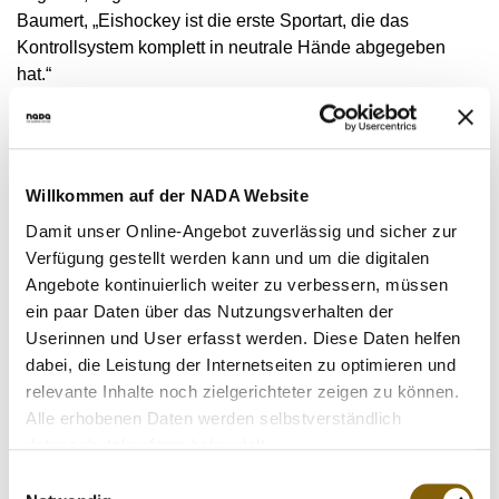
VIDEOS
Baumert, „Eishockey ist die erste Sportart, die das
NEWSLETTER
Kontrollsystem komplett in neutrale Hände abgegeben
hat.“
JOBS
DIGITAL RESOURCES
Bisher war die NADA ausschließlich für die
Trainingskontrollen der Kaderathleten des DEB zuständig.
Die Verantwortung für die Wettkampfkontrollen und für das
Willkommen auf der NADA Website
Ergebnismanagement lag beim Verband bzw. bei der DEL.
Damit unser Online-Angebot zuverlässig und sicher zur
Vom 1. Mai 2009 an wird die NADA neben den
Verfügung gestellt werden kann und um die digitalen
Trainingskontrollen für Verband und den Profibereich auch
Angebote kontinuierlich weiter zu verbessern, müssen
die Wettkampfkontrollen im Eishockey übernehmen. Zu
ein paar Daten über das Nutzungsverhalten der
den Trainingskontrollen im DEB kommen nun noch 230
Userinnen und User erfasst werden. Diese Daten helfen
Trainings- und Wettkampfkontrollen der DEL und der
dabei, die Leistung der Internetseiten zu optimieren und
ESBG dazu. Darüberhinaus ist die NADA künftig auch für
relevante Inhalte noch zielgerichteter zeigen zu können.
das Ergebnismanagement verantwortlich. Zum ersten Mal
Alle erhobenen Daten werden selbstverständlich
in Deutschland liegt somit das Dopingkontrollsystem im
datenschutzkonform behandelt.
Spitzen- und Profibereich einer Sportart komplett bei einer
Einwilligungsauswahl
vom Sport unabhängigen Institution. Hierzu meint DEL-