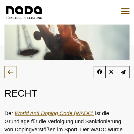
Zum Inhalt springen
Sie sind hier:
Suche
Such
Zur Medikamentenabfrage
EN
DE
HOME
NADA
RECHT
ÜBERSICHT
RECHT
ORGANISATION
Der
World Anti-Doping Code
(WADC)
ist die
ÜBERSICHT
MEDIZIN
NATIONALES UND INTERNATIONALES
ÜBERSICHT
Grundlage für die Verfolgung und Sanktionierung
WADC
ENGAGEMENT
ÜBERSICHT
von Dopingverstößen im Sport. Der WADC wurde
KONTROLLEN
AUFSICHTSRAT