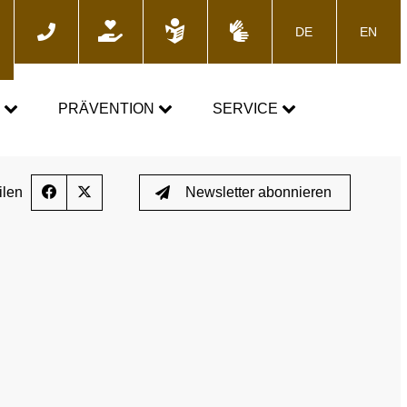
DE
EN
he
N
PRÄVENTION
SERVICE
GEMEINSAM GEGEN DOPING
News
ilen
Newsletter abonnieren
Fortbildungsangebote
Presse
E-Learning
Blog
Termine
ozess
Downloads