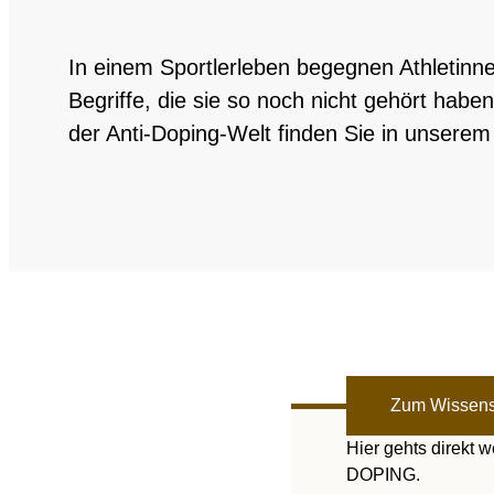
Nationales und inte
In einem Sportlerleben begegnen Athletinnen
Sponsoring und Part
Begriffe, die sie so noch nicht gehört hab
der Anti-Doping-Welt finden Sie in unsere
Jahresberichte
SPRICH'S AN
Intel
Interne Meldestelle
Date
Juri
Zum Wissens
Hier gehts direk
DOPING.