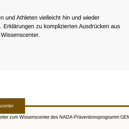
rnationales Engagement
Ergebnismanagement
Wichtige Änderungen der Verbotsliste 2026
Trainingskontrollen
 und Athleten vielleicht hin und wieder
ner
Disziplinarverfahren
Im Krankheitsfall: Medizinische Ausnahmegenehmigung (
Testpools
en. Erklärungen zu komplizierten Ausdrücken aus
m Wissenscenter.
Sportgerichtsbarkeit
Regelung für Nicht-Testpool-Athletinnen und -Athleten
Risikogruppen
ligence & Investigations
Regelung für Testpool-Athletinnen und -Athleten
Meldepflichten
nschutz
Digitale Beispielliste
Wettkampfkontrollen
stische Vorträge
NADAmed
ADAMS
Dopingfallen
Medikationskontrollen bei P
center
t weiter zum Wissenscenter des NADA-Präventionsprogramm