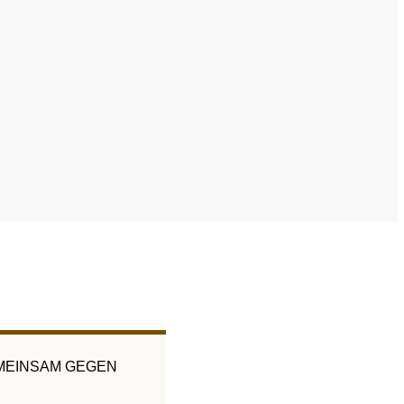
Wissenschaftliche Publikationen
TUE)
Wissenscenter
FAQ
Mediathek
Newsletter
Stellenangebote
ferden
Übersicht digitales Angebot der NADA
 GEMEINSAM GEGEN