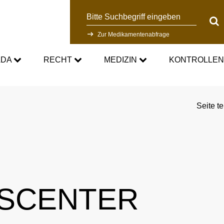
Suche
Suc
Zur Medikamentenabfrage
ADA
RECHT
MEDIZIN
KONTROLLE
DC
Aktuelle medizinische Hinweise
Kontrollsystem
Seite te
Standards
Asthmamedikamente im Sport
Forschung
DC
Kortison im Sport
Kontrollablauf
-Doping-Gesetz
Testosteron im Sport
Dopinganalytik
NSCENTER
tionen
Verbotsliste
Beteiligte am Kontrollpr