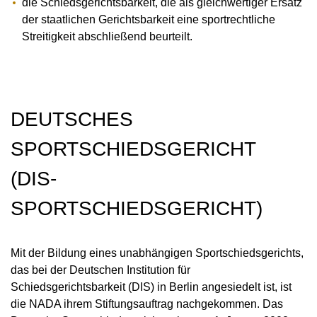
die Schiedsgerichtsbarkeit, die als gleichwertiger Ersatz
MEDIATHEK
der staatlichen Gerichtsbarkeit eine sportrechtliche
NEWSLETTER
Streitigkeit abschließend beurteilt.
STELLENANGEBOTE
ÜBERSICHT DIGITALES ANGEBOT DER NADA
DEUTSCHES
SPORTSCHIEDSGERICHT
(DIS-
SPORTSCHIEDSGERICHT)
Mit der Bildung eines unabhängigen Sportschiedsgerichts,
das bei der Deutschen Institution für
Schiedsgerichtsbarkeit (DIS) in Berlin angesiedelt ist, ist
die NADA ihrem Stiftungsauftrag nachgekommen. Das