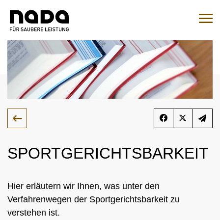
Zum Inhalt springen
Sie sind hier:
Suche
Such
Zur Medikamentenabfrage
EN
DE
HOME
NADA
SPORTGERICHTSBARKEIT
ÜBERSICHT
RECHT
ORGANISATION
Hier erläutern wir Ihnen, was unter den
ÜBERSICHT
MEDIZIN
NATIONALES UND INTERNATIONALES
ÜBERSICHT
Verfahrenwegen der Sportgerichtsbarkeit zu
WADC
ENGAGEMENT
ÜBERSICHT
verstehen ist.
KONTROLLEN
AUFSICHTSRAT