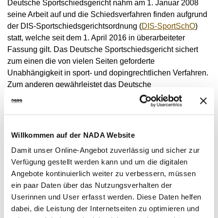
Deutsche Sportschiedsgericht nahm am 1. Januar 2008
seine Arbeit auf und die Schiedsverfahren finden aufgrund
der DIS-Sportschiedsgerichtsordnung (
DIS-SportSchO
)
statt, welche seit dem 1. April 2016 in überarbeiteter
Fassung gilt. Das Deutsche Sportschiedsgericht sichert
zum einen die von vielen Seiten geforderte
Unabhängigkeit in sport- und dopingrechtlichen Verfahren.
Zum anderen gewährleistet das Deutsche
Sportschiedsgericht gerechte und einheitliche
Sanktionierungen. Fachliche Kompetenz ist durch eine
entsprechende Auswahl von Schiedsrichterinnen und
Schiedsrichtern mit ausgeprägter Erfahrung im Sportrecht
Willkommen auf der NADA Website
gesichert. Die Kriterien der Auswahl legt die DIS-
Damit unser Online-Angebot zuverlässig und sicher zur
Sportschiedsgerichtsordnung fest. Das Deutsche
Verfügung gestellt werden kann und um die digitalen
Sportschiedsgericht kann die Verbände bei der
Angebote kontinuierlich weiter zu verbessern, müssen
Behandlung der komplexen Sachverhalte im
ein paar Daten über das Nutzungsverhalten der
Zusammenhang mit Anti-Doping-Streitigkeiten und
Userinnen und User erfasst werden. Diese Daten helfen
anderen sportrechtlichen Streitfällen wirkungsvoll
dabei, die Leistung der Internetseiten zu optimieren und
entlasten.