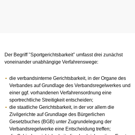
NADC
ÜBERSICHT
SPONSORING UND PARTNER
AKTUELLE MEDIZINISCHE HINWEISE
VORSTAND
ÜBERSICHT
PRÄVENTION
ANTI-DOPING-GESETZ
STANDARDS
JAHRESBERICHTE
VERBOTSLISTE
ÜBERSICHT
MITARBEITENDE
KONTROLLSYSTEM
SANKTIONEN
ÜBERSICHT
SERVICE
SPRICH'S AN
IM KRANKHEITSFALL: MEDIZINISCHE
ASTHMAMEDIKAMENTE IM SPORT
ÜBERSICHT
KOMMISSIONEN
KONTROLLABLAUF
ÜBERSICHT
INTELLIGENCE & INVESTIGATIONS
ÜBERSICHT
AUSNAHMEGENEHMIGUNG (TUE)
GEMEINSAM GEGEN DOPING
INTERNE MELDESTELLE
KORTISON IM SPORT
WICHTIGE ÄNDERUNGEN DER
ÜBERSICHT
TRAININGSKONTROLLEN
FORSCHUNG
ÜBERSICHT
DATENSCHUTZ
ERGEBNISMANAGEMENT
DIGITALE BEISPIELLISTE
VERBOTSLISTE 2026
ÜBERSICHT
FORTBILDUNGSANGEBOTE
TESTOSTERON IM SPORT
NEWS
WETTKAMPFKONTROLLEN
DOPINGANALYTIK
ÜBERSICHT
Der Begriff "Sportgerichtsbarkeit" umfasst drei zunächst
JURISTISCHE VORTRÄGE
DISZIPLINARVERFAHREN
NADAMED
REGELUNG FÜR NICHT-TESTPOOL-
E-LEARNING
PRESSE
voneinander unabhängige Verfahrenswege:
ATHLETINNEN UND -ATHLETEN
ADAMS
BETEILIGTE AM KONTROLLPROZESS
TESTPOOLS
SPORTGERICHTSBARKEIT
DOPINGFALLEN
BLOG
REGELUNG FÜR TESTPOOL-ATHLETINNEN
MEDIKATIONSKONTROLLEN BEI PFERDEN
RISIKOGRUPPEN
die verbandsinterne Gerichtsbarkeit, in der Organe des
UND -ATHLETEN
TERMINE
MELDEPFLICHTEN
Verbandes auf Grundlage des Verbandsregelwerkes und
einer ggf. vorhandenen Verfahrensordnung eine
DOWNLOADS
sportrechtliche Streitigkeit entscheiden;
WISSENSCHAFTLICHE PUBLIKATIONEN
die staatliche Gerichtsbarkeit, in der vor allem die
Zivilgerichte auf Grundlage des Bürgerlichen
WISSENSCENTER
Gesetzbuches (BGB) unter Zugrundelegung der
FAQ
Verbandsregelwerke eine Entscheidung treffen;