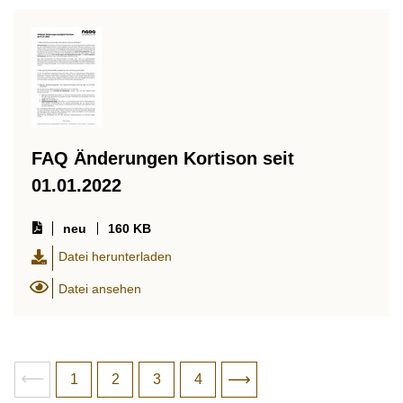
FAQ Änderungen Kortison seit
01.01.2022
neu
160 KB
Datei herunterladen
Datei ansehen
Paginierung
vorheriges
Gehe zur Seite
1
Gehe zur Seite
2
Gehe zur Seite
3
Gehe zur Seite
4
nächstes