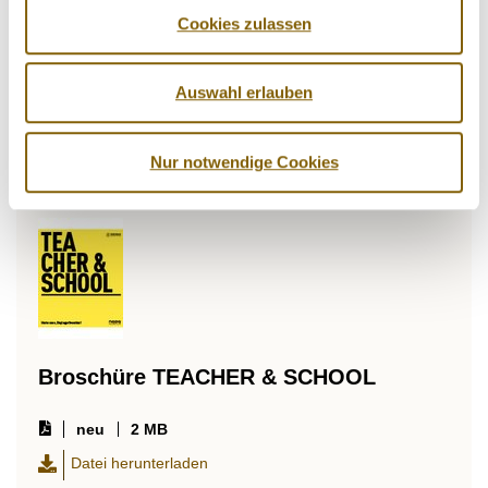
Broschüre SUPERVISOR
Cookies zulassen
2 MB
Auswahl erlauben
Datei herunterladen
Datei ansehen
Nur notwendige Cookies
Broschüre TEACHER & SCHOOL
neu
2 MB
Datei herunterladen