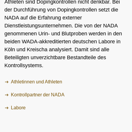
Athleten sind Dopingkontrollen nicht denkbar. Bei
NADC
ÜBERSICHT
SPONSORING UND PARTNER
AKTUELLE MEDIZINISCHE HINWEISE
VORSTAND
ÜBERSICHT
der Durchführung von Dopingkontrollen setzt die
PRÄVENTION
ANTI-DOPING-GESETZ
STANDARDS
JAHRESBERICHTE
VERBOTSLISTE
ÜBERSICHT
NADA auf die Erfahrung externer
MITARBEITENDE
KONTROLLSYSTEM
SANKTIONEN
ÜBERSICHT
Dienstleistungsunternehmen. Die von der NADA
SERVICE
SPRICH'S AN
IM KRANKHEITSFALL: MEDIZINISCHE
ASTHMAMEDIKAMENTE IM SPORT
ÜBERSICHT
KOMMISSIONEN
KONTROLLABLAUF
ÜBERSICHT
genommenen Urin- und Blutproben werden in den
INTELLIGENCE & INVESTIGATIONS
ÜBERSICHT
AUSNAHMEGENEHMIGUNG (TUE)
GEMEINSAM GEGEN DOPING
INTERNE MELDESTELLE
KORTISON IM SPORT
WICHTIGE ÄNDERUNGEN DER
ÜBERSICHT
TRAININGSKONTROLLEN
FORSCHUNG
ÜBERSICHT
beiden WADA-akkreditierten deutschen Labore in
DATENSCHUTZ
ERGEBNISMANAGEMENT
DIGITALE BEISPIELLISTE
VERBOTSLISTE 2026
ÜBERSICHT
FORTBILDUNGSANGEBOTE
TESTOSTERON IM SPORT
NEWS
Köln und Kreischa analysiert. Damit sind alle
WETTKAMPFKONTROLLEN
DOPINGANALYTIK
ÜBERSICHT
JURISTISCHE VORTRÄGE
DISZIPLINARVERFAHREN
NADAMED
REGELUNG FÜR NICHT-TESTPOOL-
E-LEARNING
Beteiligten unverzichtbare Bestandteile des
PRESSE
ATHLETINNEN UND -ATHLETEN
ADAMS
BETEILIGTE AM KONTROLLPROZESS
TESTPOOLS
Kontrollsystems.
SPORTGERICHTSBARKEIT
DOPINGFALLEN
BLOG
REGELUNG FÜR TESTPOOL-ATHLETINNEN
MEDIKATIONSKONTROLLEN BEI PFERDEN
RISIKOGRUPPEN
UND -ATHLETEN
TERMINE
Athletinnen und Athleten
MELDEPFLICHTEN
DOWNLOADS
Kontrollpartner der NADA
WISSENSCHAFTLICHE PUBLIKATIONEN
Labore
WISSENSCENTER
FAQ