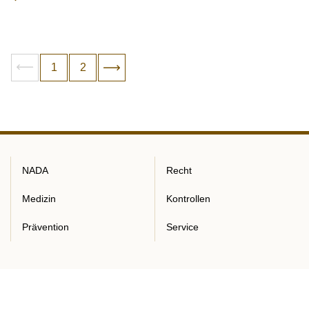
Paginierung
vorheriges
Aktuelle Seite
1
Gehe zur Seite
2
nächstes
NADA
Recht
Medizin
Kontrollen
Prävention
Service