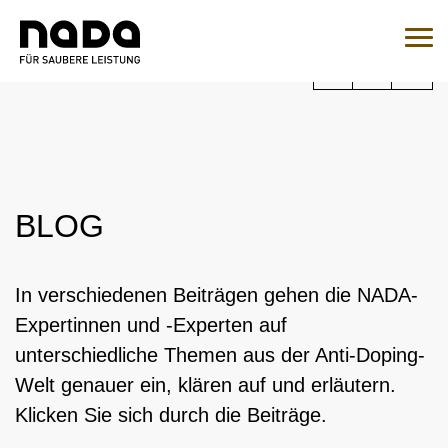
Zum Inhalt springen
Sie sind hier:
Suche
Such
Zur Medikamentenabfrage
EN
DE
BLOG
HOME
NADA
In verschiedenen Beiträgen gehen die NADA-
Expertinnen und -Experten auf
ÜBERSICHT
RECHT
unterschiedliche Themen aus der Anti-Doping-
ORGANISATION
ÜBERSICHT
Welt genauer ein, klären auf und erläutern.
MEDIZIN
NATIONALES UND INTERNATIONALES
ÜBERSICHT
Klicken Sie sich durch die Beiträge.
WADC
ENGAGEMENT
ÜBERSICHT
KONTROLLEN
AUFSICHTSRAT