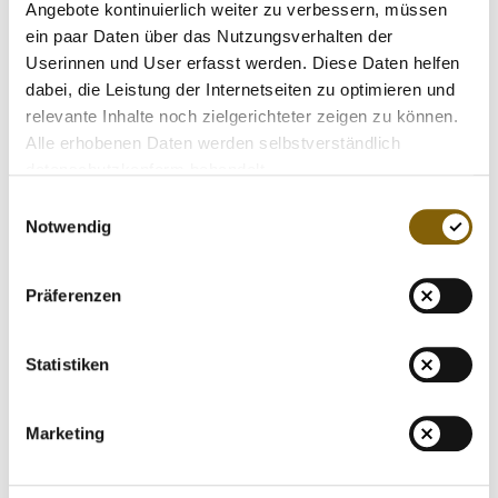
Proteinpulver, Vitamintabletten, Sportriegel oder
Angebote kontinuierlich weiter zu verbessern, müssen
Kreatintabletten – auf dem Markt gibt es eine riesige
ein paar Daten über das Nutzungsverhalten der
Auswahl an Nahrungsergänzungsmitteln (NEM). Fast jede
Userinnen und User erfasst werden. Diese Daten helfen
oder jeder…
dabei, die Leistung der Internetseiten zu optimieren und
relevante Inhalte noch zielgerichteter zeigen zu können.
Alle erhobenen Daten werden selbstverständlich
datenschutzkonform behandelt.
Einwilligungsauswahl
Notwendig
Präferenzen
Statistiken
Marketing