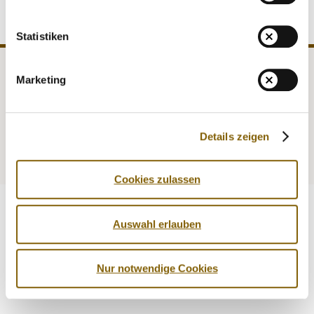
DIGITAL RESOURCES
Statistiken
Marketing
NADA
Legal matters
Medicine
Testing
Details zeigen
Education
Service
Cookies zulassen
Auswahl erlauben
Nur notwendige Cookies