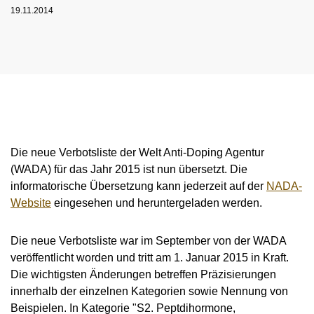
NADC
OVERVIEW
19.11.2014
CURRENT MEDICAL ADVICE
ANNUAL REPORTS
EXECUTIVE BOARD
OVERVIEW
EDUCATION
ANTI-DOPING LAW
STANDARDS
PROHIBITED LIST
OVERVIEW
SPEAK UP
STAFF
TESTING PROGRAMME
SANCTIONS
OVERVIEW
SERVICE
IN CASE OF DISEASE: THERAPEUTIC USE
ASTHMA MEDICATION IN SPORT
OVERVIEW
INTERNAL WHISTLEBLOWER TOOL
COMMISSIONS
TESTING PROCESS
OVERVIEW
INTELLIGENCE AND INVESTIGATIONS
OVERVIEW
EXEMPTION (TUE)
TOGETHER AGAINST DOPING
CORTISONE IN SPORT
IMPORTANT CHANGES TO THE 2026
OVERVIEW
OUT-OF-COMPETITION TESTING
RESEARCH
OVERVIEW
DATA PROTECTION
RESULTS MANAGEMENT
DIGITAL LIST OF PERMITTED
PROHIBITED LIST
OVERVIEW
TRAINING COURSES
TESTOSTERONE IN SPORTS
NEWS
PHARMACEUTICALS
IN-COMPETITION TESTING
DOPING ANALYTICS
OVERVIEW
ANTI-DOPING LAW
DISCIPLINARY PROCEEDING
REGULATION FOR NON-TESTING POOL
E-LEARNING
MEDIA
NADAMED
ATHLETES
ADAMS
PARTICIPANTS IN THE CONTROL PROCESS
TESTPOOLS
Die neue Verbotsliste der Welt Anti-Doping Agentur
SPORT JURISDICTION
BLOG
(WADA) für das Jahr 2015 ist nun übersetzt. Die
DOPING TRAPS
REGULATION FOR TESTING POOL ATHLETES
MEDICATION CONTROLS FOR HORSES
RISK GROUPS
informatorische Übersetzung kann jederzeit auf der
NADA-
CALENDER
WHEREABOUTS INFORMATION
Website
eingesehen und heruntergeladen werden.
DOWNLOADS
Die neue Verbotsliste war im September von der WADA
SCIENTIFIC PUBLICATIONS
veröffentlicht worden und tritt am 1. Januar 2015 in Kraft.
KNOWLEDGE CENTRE
Die wichtigsten Änderungen betreffen Präzisierungen
innerhalb der einzelnen Kategorien sowie Nennung von
FAQ
Beispielen. In Kategorie "S2. Peptdihormone,