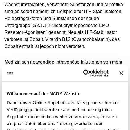
VIDEOS
Wachstumsfaktoren, verwandte Substanzen und Mimetika"
sind ab sofort namentlich Beispiele für HIF-Stabilisatoren,
NEWSLETTER
Releasingfaktoren und Substanzen der neuen
JOBS
Untergruppe "S2.1.1.2 Nicht-erythropoetische EPO-
Rezeptor-Agonisten" genannt. Neu als HIF-Stabilisator
DIGITAL RESOURCES
verboten ist Cobalt. Vitamin B12 (Cyanocobalamin), das
Cobalt enthält ist jedoch nicht verboten.
Medizinisch notwendige intravenöse Infusionen von mehr
als 50 ml innerhalb von 6 Stunden sind ab Januar 2015,
neben der Verabreichung im Rahmen von
Krankenhauseinweisungen oder klinischen
Untersuchungen, auch bei chirurgischen Eingriffen erlaubt.
Willkommen auf der NADA Website
Damit unser Online-Angebot zuverlässig und sicher zur
Das Verbot von Alkohol in der Sportart Karate innerhalb
Verfügung gestellt werden kann und um die digitalen
von Wettkämpfen wurde aufgehoben. Zudem sind
Angebote kontinuierlich weiter zu verbessern, müssen
Betablocker in bestimmten Disziplinen des Apnoetauchens
ein paar Daten über das Nutzungsverhalten der
innerhalb von Wettkämpfen ab 2015 verboten.