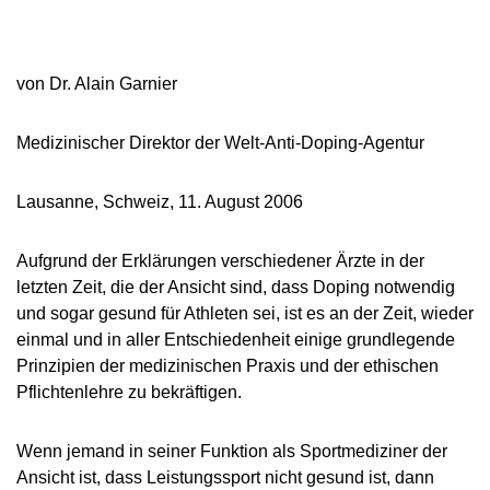
NADC
OVERVIEW
CURRENT MEDICAL ADVICE
ANNUAL REPORTS
EXECUTIVE BOARD
OVERVIEW
EDUCATION
ANTI-DOPING LAW
STANDARDS
PROHIBITED LIST
OVERVIEW
SPEAK UP
STAFF
TESTING PROGRAMME
von Dr. Alain Garnier
SANCTIONS
OVERVIEW
SERVICE
IN CASE OF DISEASE: THERAPEUTIC USE
ASTHMA MEDICATION IN SPORT
OVERVIEW
INTERNAL WHISTLEBLOWER TOOL
COMMISSIONS
TESTING PROCESS
OVERVIEW
INTELLIGENCE AND INVESTIGATIONS
OVERVIEW
EXEMPTION (TUE)
TOGETHER AGAINST DOPING
CORTISONE IN SPORT
IMPORTANT CHANGES TO THE 2026
OVERVIEW
Medizinischer Direktor der Welt-Anti-Doping-Agentur
OUT-OF-COMPETITION TESTING
RESEARCH
OVERVIEW
DATA PROTECTION
RESULTS MANAGEMENT
DIGITAL LIST OF PERMITTED
PROHIBITED LIST
OVERVIEW
TRAINING COURSES
TESTOSTERONE IN SPORTS
NEWS
PHARMACEUTICALS
IN-COMPETITION TESTING
DOPING ANALYTICS
OVERVIEW
Lausanne, Schweiz, 11. August 2006
ANTI-DOPING LAW
DISCIPLINARY PROCEEDING
REGULATION FOR NON-TESTING POOL
E-LEARNING
MEDIA
NADAMED
ATHLETES
ADAMS
PARTICIPANTS IN THE CONTROL PROCESS
TESTPOOLS
SPORT JURISDICTION
BLOG
Aufgrund der Erklärungen verschiedener Ärzte in der
DOPING TRAPS
REGULATION FOR TESTING POOL ATHLETES
MEDICATION CONTROLS FOR HORSES
RISK GROUPS
letzten Zeit, die der Ansicht sind, dass Doping notwendig
CALENDER
WHEREABOUTS INFORMATION
und sogar gesund für Athleten sei, ist es an der Zeit, wieder
DOWNLOADS
einmal und in aller Entschiedenheit einige grundlegende
Prinzipien der medizinischen Praxis und der ethischen
SCIENTIFIC PUBLICATIONS
Pflichtenlehre zu bekräftigen.
KNOWLEDGE CENTRE
Wenn jemand in seiner Funktion als Sportmediziner der
FAQ
Ansicht ist, dass Leistungssport nicht gesund ist, dann