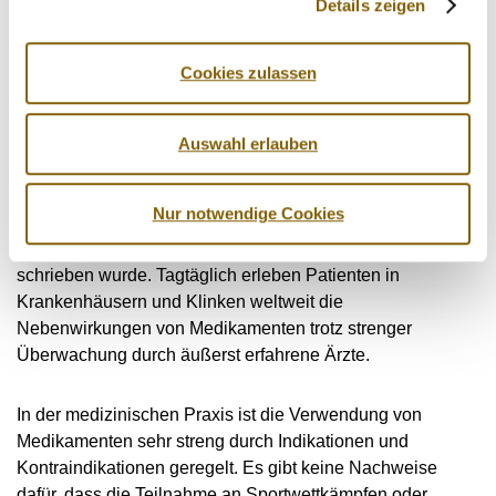
Details zeigen
Nebenwirkungen verbunden. Gemäß diesem Grundprinzip
der Pharmakologie muss jeder Arzt das Verhältnis von
Risiko und Nutzen genau einschätzen können, bevor er
Cookies zulassen
ein Rezept ausstellt. Das Befürworten von Doping bei allen
Athleten widerspricht diesem grundlegenden Prinzip der
Medizin. Zu behaupten, dass ärztlich überwachtes Doping
Auswahl erlauben
sicherer sei, weil ein Arzt beteiligt ist, geht am Kern der
Sache völlig vorbei. Es liegen keine glaubwürdigen Daten
Nur notwendige Cookies
vor, die darauf schließen lassen, dass ein Medikament
weniger gefährlich ist, wenn es von einem Arzt ver­
schrieben wurde. Tagtäglich erleben Patienten in
Krankenhäusern und Klinken weltweit die
Nebenwirkungen von Medikamenten trotz strenger
Überwachung durch äußerst erfahrene Ärzte.
In der medizinischen Praxis ist die Verwendung von
Medikamenten sehr streng durch Indikationen und
Kontraindikationen geregelt. Es gibt keine Nachweise
dafür, dass die Teilnahme an Sportwettkämpfen oder