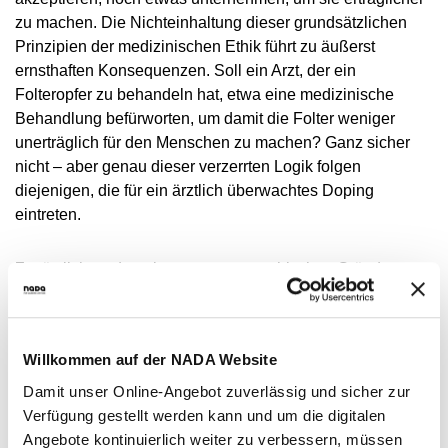
zu machen. Die Nichteinhaltung dieser grundsätzlichen
Prinzipien der medizinischen Ethik führt zu äußerst
ernsthaften Konsequenzen. Soll ein Arzt, der ein
Folteropfer zu behandeln hat, etwa eine medizinische
Behandlung befürworten, um damit die Folter weniger
unerträglich für den Menschen zu machen? Ganz sicher
nicht – aber genau dieser verzerrten Logik folgen
diejenigen, die für ein ärztlich überwachtes Doping
eintreten.
Zusätzlich zu den oben genannten ethischen Gründen
stehen der Akzeptanz eines ärztlich überwachten Dopings
viele andere medizinische Argumente entgegen.
Willkommen auf der NADA Website
Unabhängig davon, ob Medikamente oder Methoden, die
Damit unser Online-Angebot zuverlässig und sicher zur
für Dopingzwecke verwendet werden, tatsächlich
Verfügung gestellt werden kann und um die digitalen
leistungssteigernd wirken, gibt es keine wissenschaftlichen
Angebote kontinuierlich weiter zu verbessern, müssen
Nachweise, dass solche Praktiken, insbesondere auf