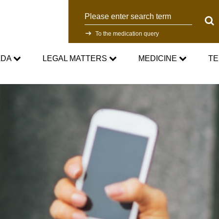
Search
Sear
To the medication query
ADA
LEGAL MATTERS
MEDICINE
TE
WADC
Current Medical Advice
Testing Programm
rd
Standards
Asthma medication in sport
Research
NADC
Cortisone in sport
Testing Process
Anti-Doping Law
Testosterone in Sports
Doping analyti
Sanctions
Prohibited List
Participants in