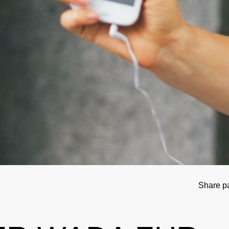
tional Involvement
Results management
Important changes to the 2026 Prohibit
Out-of-competition 
ner
Disciplinary proceeding
In case of disease: Therapeutic Use Exem
Testpools
Sport jurisdiction
Regulation for non-testing pool athlete
Risk groups
Intelligence and Investigations
Regulation for testing pool athletes
Whereabouts i
r Tool
Data Protection
Digital list of permitted pharmaceuticals
In-competition Test
Anti-Doping Law
NADAmed
ADAMS
Doping traps
Medication controls
Share p