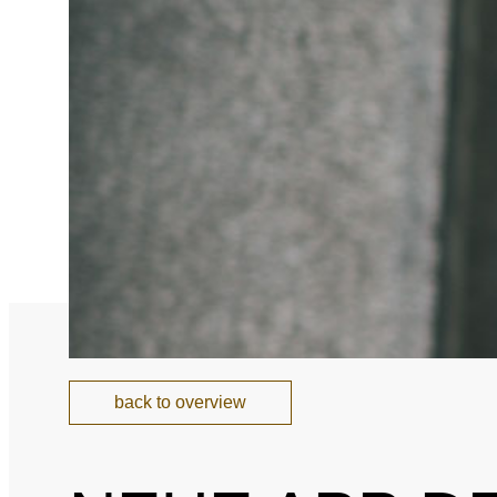
National and Interna
Sponsoring and Part
Annual Reports
SPEAK UP
Internal Whistleblowe
back to overview