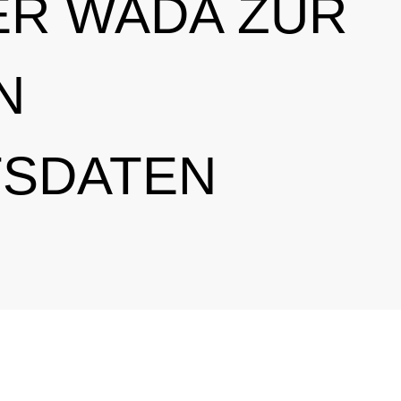
ER WADA ZUR
N
TSDATEN