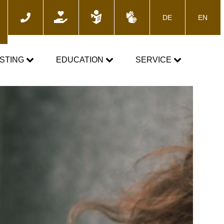
DE
EN
ch
STING
EDUCATION
SERVICE
e
TOGETHER AGAINST DOPING
News
Training courses
Media
E-Learning
Blog
cs
Calender
 the control process
Downloads