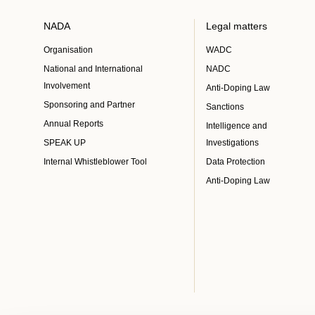
NADA
Legal matters
Organisation
WADC
National and International
NADC
Involvement
Anti-Doping Law
Sponsoring and Partner
Sanctions
Annual Reports
Intelligence and
SPEAK UP
Investigations
Internal Whistleblower Tool
Data Protection
Anti-Doping Law