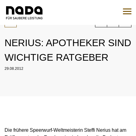
Jump to content
You are here:
Search
Sear
NERIUS: APOTHEKER SIND
To the medication query
WICHTIGE RATGEBER
EN
DE
29.08.2012
HOME
NADA
OVERVIEW
LEGAL MATTERS
ORGANISATION
OVERVIEW
MEDICINE
NATIONAL AND INTERNATIONAL INVOLVEMENT
OVERVIEW
WADC
Die frühere Speerwurf-Weltmeisterin Steffi Nerius hat am
OVERVIEW
TESTING
SPONSORING AND PARTNER
SUPERVISORY BOARD