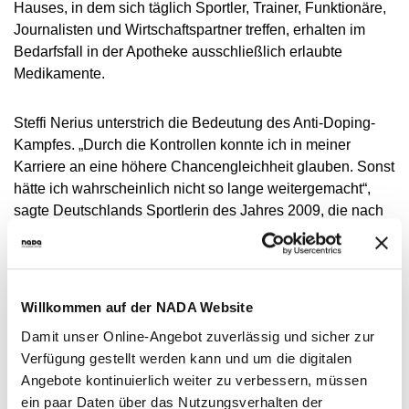
Hauses, in dem sich täglich Sportler, Trainer, Funktionäre,
Journalisten und Wirtschaftspartner treffen, erhalten im
Bedarfsfall in der Apotheke ausschließlich erlaubte
Medikamente.
Steffi Nerius unterstrich die Bedeutung des Anti-Doping-
Kampfes. „Durch die Kontrollen konnte ich in meiner
Karriere an eine höhere Chancengleichheit glauben. Sonst
hätte ich wahrscheinlich nicht so lange weitergemacht“,
sagte Deutschlands Sportlerin des Jahres 2009, die nach
Medaillen bei EM, WM und Olympia mit 37 ihre Karriere als
Weltmeisterin krönte. „Ich will sauberen und fairen Sport.
Deshalb unterstütze ich die Arbeit der NADA“, so Nerius.
Im sportlichen Alltag in ihrem Verein TSV Bayer
Willkommen auf der NADA Website
Leverkusen arbeitet die Diplom-Sportwissenschaftlerin für
Damit unser Online-Angebot zuverlässig und sicher zur
Reha- und Behindertensport mit rund einem Dutzend
Verfügung gestellt werden kann und um die digitalen
Athleten.
Angebote kontinuierlich weiter zu verbessern, müssen
ein paar Daten über das Nutzungsverhalten der