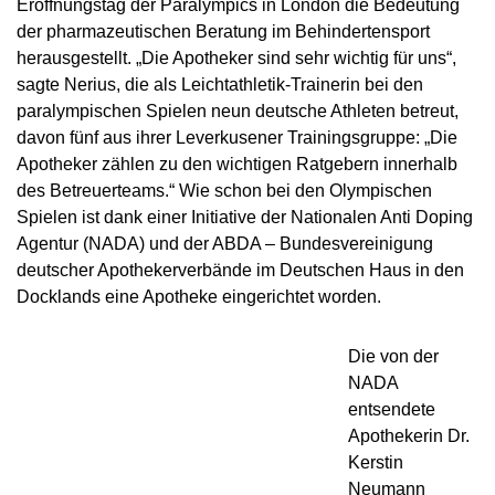
Eröffnungstag der Paralympics in London die Bedeutung
NADC
OVERVIEW
CURRENT MEDICAL ADVICE
ANNUAL REPORTS
EXECUTIVE BOARD
der pharmazeutischen Beratung im Behindertensport
OVERVIEW
EDUCATION
ANTI-DOPING LAW
STANDARDS
herausgestellt. „Die Apotheker sind sehr wichtig für uns“,
PROHIBITED LIST
OVERVIEW
SPEAK UP
STAFF
TESTING PROGRAMME
sagte Nerius, die als Leichtathletik-Trainerin bei den
SANCTIONS
OVERVIEW
SERVICE
IN CASE OF DISEASE: THERAPEUTIC USE
ASTHMA MEDICATION IN SPORT
OVERVIEW
INTERNAL WHISTLEBLOWER TOOL
COMMISSIONS
paralympischen Spielen neun deutsche Athleten betreut,
TESTING PROCESS
OVERVIEW
INTELLIGENCE AND INVESTIGATIONS
OVERVIEW
EXEMPTION (TUE)
TOGETHER AGAINST DOPING
davon fünf aus ihrer Leverkusener Trainingsgruppe: „Die
CORTISONE IN SPORT
IMPORTANT CHANGES TO THE 2026
OVERVIEW
OUT-OF-COMPETITION TESTING
RESEARCH
OVERVIEW
Apotheker zählen zu den wichtigen Ratgebern innerhalb
DATA PROTECTION
RESULTS MANAGEMENT
DIGITAL LIST OF PERMITTED
PROHIBITED LIST
OVERVIEW
TRAINING COURSES
TESTOSTERONE IN SPORTS
NEWS
des Betreuerteams.“ Wie schon bei den Olympischen
PHARMACEUTICALS
IN-COMPETITION TESTING
DOPING ANALYTICS
OVERVIEW
ANTI-DOPING LAW
DISCIPLINARY PROCEEDING
REGULATION FOR NON-TESTING POOL
E-LEARNING
Spielen ist dank einer Initiative der Nationalen Anti Doping
MEDIA
NADAMED
ATHLETES
ADAMS
PARTICIPANTS IN THE CONTROL PROCESS
TESTPOOLS
Agentur (NADA) und der ABDA – Bundesvereinigung
SPORT JURISDICTION
BLOG
deutscher Apothekerverbände im Deutschen Haus in den
DOPING TRAPS
REGULATION FOR TESTING POOL ATHLETES
MEDICATION CONTROLS FOR HORSES
RISK GROUPS
Docklands eine Apotheke eingerichtet worden.
CALENDER
WHEREABOUTS INFORMATION
DOWNLOADS
Die von der
SCIENTIFIC PUBLICATIONS
NADA
entsendete
KNOWLEDGE CENTRE
Apothekerin Dr.
FAQ
Kerstin
Neumann