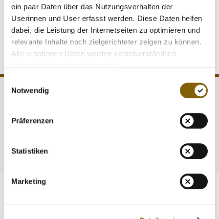
Staatssekretär David Gill mit seiner Gattin Sheila
ein paar Daten über das Nutzungsverhalten der
Shrivastava, und NADA-Vorstandsmitglied Dr. Lars
Userinnen und User erfasst werden. Diese Daten helfen
Mortsiefer.
dabei, die Leistung der Internetseiten zu optimieren und
relevante Inhalte noch zielgerichteter zeigen zu können.
Alle erhobenen Daten werden selbstverständlich
datenschutzkonform behandelt.
Einwilligungsauswahl
Notwendig
NADA
Legal matters
Präferenzen
Medicine
Testing
Education
Service
Statistiken
Marketing