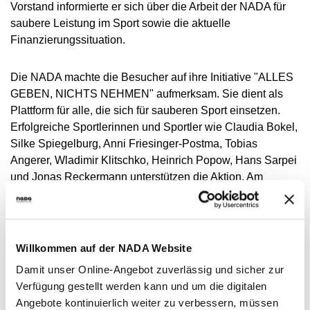
VIDEOS
Vorstand informierte er sich über die Arbeit der NADA für
saubere Leistung im Sport sowie die aktuelle
NEWSLETTER
Finanzierungssituation.
JOBS
Die NADA machte die Besucher auf ihre Initiative "ALLES
DIGITAL RESOURCES
GEBEN, NICHTS NEHMEN" aufmerksam. Sie dient als
Plattform für alle, die sich für sauberen Sport einsetzen.
Erfolgreiche Sportlerinnen und Sportler wie Claudia Bokel,
Silke Spiegelburg, Anni Friesinger-Postma, Tobias
Angerer, Wladimir Klitschko, Heinrich Popow, Hans Sarpei
und Jonas Reckermann unterstützen die Aktion. Am
Infostand konnte jeder bei der NADA-Initiative mitmachen
und sich zum sauberen Sport bekennen.
Willkommen auf der NADA Website
Damit unser Online-Angebot zuverlässig und sicher zur
Foto (von links): NADA-Vorstandsvorsitzende Dr. Andrea
Verfügung gestellt werden kann und um die digitalen
Gotzmann, der Chef des Bundespräsidialamtes,
Angebote kontinuierlich weiter zu verbessern, müssen