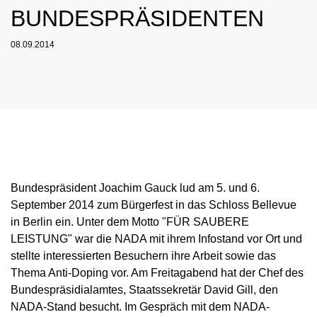
NADC
OVERVIEW
BUNDESPRÄSIDENTEN
CURRENT MEDICAL ADVICE
ANNUAL REPORTS
EXECUTIVE BOARD
OVERVIEW
EDUCATION
ANTI-DOPING LAW
STANDARDS
PROHIBITED LIST
OVERVIEW
SPEAK UP
STAFF
08.09.2014
TESTING PROGRAMME
SANCTIONS
OVERVIEW
SERVICE
IN CASE OF DISEASE: THERAPEUTIC USE
ASTHMA MEDICATION IN SPORT
OVERVIEW
INTERNAL WHISTLEBLOWER TOOL
COMMISSIONS
TESTING PROCESS
OVERVIEW
INTELLIGENCE AND INVESTIGATIONS
OVERVIEW
EXEMPTION (TUE)
TOGETHER AGAINST DOPING
CORTISONE IN SPORT
IMPORTANT CHANGES TO THE 2026
OVERVIEW
OUT-OF-COMPETITION TESTING
RESEARCH
OVERVIEW
DATA PROTECTION
RESULTS MANAGEMENT
DIGITAL LIST OF PERMITTED
PROHIBITED LIST
OVERVIEW
TRAINING COURSES
TESTOSTERONE IN SPORTS
NEWS
PHARMACEUTICALS
IN-COMPETITION TESTING
DOPING ANALYTICS
OVERVIEW
ANTI-DOPING LAW
DISCIPLINARY PROCEEDING
REGULATION FOR NON-TESTING POOL
E-LEARNING
MEDIA
NADAMED
ATHLETES
ADAMS
PARTICIPANTS IN THE CONTROL PROCESS
TESTPOOLS
SPORT JURISDICTION
BLOG
DOPING TRAPS
REGULATION FOR TESTING POOL ATHLETES
MEDICATION CONTROLS FOR HORSES
RISK GROUPS
Bundespräsident Joachim Gauck lud am 5. und 6.
CALENDER
WHEREABOUTS INFORMATION
September 2014 zum Bürgerfest in das Schloss Bellevue
DOWNLOADS
in Berlin ein. Unter dem Motto "FÜR SAUBERE
LEISTUNG" war die NADA mit ihrem Infostand vor Ort und
SCIENTIFIC PUBLICATIONS
stellte interessierten Besuchern ihre Arbeit sowie das
KNOWLEDGE CENTRE
Thema Anti-Doping vor. Am Freitagabend hat der Chef des
Bundespräsidialamtes, Staatssekretär David Gill, den
FAQ
NADA-Stand besucht. Im Gespräch mit dem NADA-