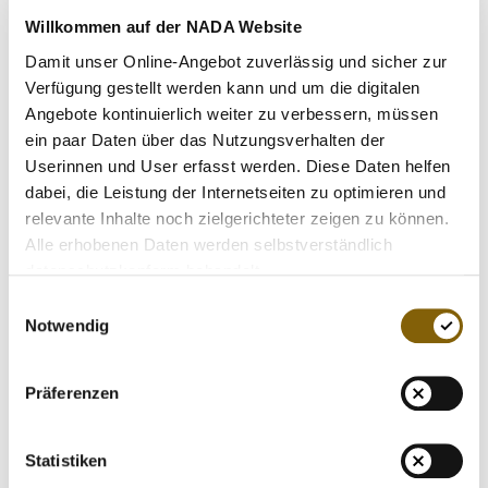
VIDEOS
hatte sich der UV-Behandlung von Blut unterzogen. Die
Willkommen auf der NADA Website
NEWSLETTER
DIS hatte diesen Tatbestand, der vor dem 1. Januar 2011
Damit unser Online-Angebot zuverlässig und sicher zur
begangen wurde, in diesem Verfahren nicht als Verstoß
JOBS
Verfügung gestellt werden kann und um die digitalen
gegen Anti-Doping-Bestimmungen bewertet. Die NADA
Angebote kontinuierlich weiter zu verbessern, müssen
DIGITAL RESOURCES
teilt die Auffassung des Gerichts nicht und will den Fall nun
ein paar Daten über das Nutzungsverhalten der
vom CAS prüfen lassen. Unbestritten ist die Behandlung
Userinnen und User erfasst werden. Diese Daten helfen
seit dem 1. Januar 2011 durch die Regel M 2.3 der
dabei, die Leistung der Internetseiten zu optimieren und
Verbotsliste erfasst.
relevante Inhalte noch zielgerichteter zeigen zu können.
Alle erhobenen Daten werden selbstverständlich
"Das Urteil des Deutschen Sportschiedsgerichts ist zwar
datenschutzkonform behandelt.
richtungsweisend, aber das heißt nicht, dass wir damit
Einwilligungsauswahl
einverstanden sind. Wir wollen nun auf internationaler
Notwendig
Ebene Rechtssicherheit vor allem für diesen Tatbestand für
den Zeitraum vor 2011 erlangen", erklärte NADA-
Präferenzen
Chefjustiziar Dr. Lars Mortsiefer.
Der Schiedsrichter, Rechtsanwalt Dr. Stephan Wilske, kam
Statistiken
am 2. November 2012 zu dem Ergebnis, dass die UV-