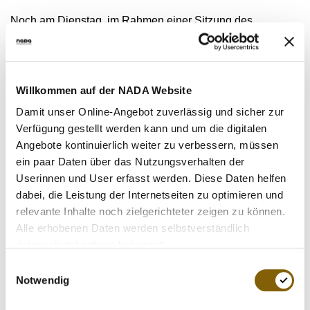
VIDEOS
Noch am Dienstag, im Rahmen einer Sitzung des
NEWSLETTER
Europarats (CAHAMA) zur Vorbereitung des europäischen
JOBS
Mandats für das
Executive Board Meeting
der WADA am
20. September auf den Seychellen, haben die
DIGITAL RESOURCES
Vertreterinnen und Vertreter der WADA eine andere
Willkommen auf der NADA Website
Position vertreten. Es war zu diesem Zeitpunkt noch sehr
Damit unser Online-Angebot zuverlässig und sicher zur
deutlich die Rede davon, dass das
Compliance Review
Verfügung gestellt werden kann und um die digitalen
Committee
(CRC) die Aufrechterhaltung der
Angebote kontinuierlich weiter zu verbessern, müssen
Suspendierung der russichen Anti-Doping Agentur
ein paar Daten über das Nutzungsverhalten der
RUSADA weiterhin empfiehlt. Die beiden wesentlichen
Userinnen und User erfasst werden. Diese Daten helfen
Punkte - öffentliche und vollumfängliche Anerkennung des
dabei, die Leistung der Internetseiten zu optimieren und
McLaren-Reports sowie der uneingeschränkte Zugang
relevante Inhalte noch zielgerichteter zeigen zu können.
zum ehemals WADA-akkreditierten Moskauer Labor -
Alle erhobenen Daten werden selbstverständlich
waren bis dato nicht erfüllt und das Votum des CRC somit
datenschutzkonform behandelt.
klar.
Einwilligungsauswahl
Notwendig
Mit Erstaunen nehmen wir zur Kenntnis, dass sich nun
aber "über Nacht" die Dinge geändert haben.