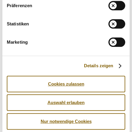
Präferenzen
Für uns gilt weiterhin: es gibt eine klare
Road Map
der
WADA! Diese muss der russische Sport erfüllen. Alles
Statistiken
andere ist und bleibt aus Sicht der NADA nicht akzeptabel.
Marketing
Sollten sich nun Anzeichen ergeben, dass der russische
Sport die Forderungen der WADA und des CRC erfüllt,
muss dieser Prozess nachvollziehbar, transparent und
Details zeigen
nachhaltig dargestellt werden.
Die WADA - als Regelgeber - muss dabei stets die
Cookies zulassen
Deutungshoheit behalten. Die WADA muss sorgfältig
prüfen und bewerten, ob die Bedingungen erfüllt sind. Nur
Auswahl erlauben
so kann eine glaubwürdige
Code Compliance
erreicht
werden.
Nur notwendige Cookies
Jegliche Form von "schnellem Deal" ist im Sinne eines