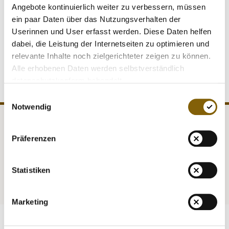
Angebote kontinuierlich weiter zu verbessern, müssen
Foto: Matthias Kamber (Direktor Antidoping Schweiz) und
ein paar Daten über das Nutzungsverhalten der
Dr. Andrea Gotzmann (Vortandsvorsitzende der NADA) bei
Userinnen und User erfasst werden. Diese Daten helfen
der Sitzung der Beratungskommission Wissenschaft der
dabei, die Leistung der Internetseiten zu optimieren und
Monitoring im Europarat
relevante Inhalte noch zielgerichteter zeigen zu können.
Alle erhobenen Daten werden selbstverständlich
datenschutzkonform behandelt.
Einwilligungsauswahl
Notwendig
NADA
Legal matters
Präferenzen
Medicine
Testing
Statistiken
Education
Service
Marketing