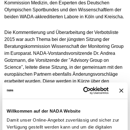
VIDEOS
Kommission Medizin, den Experten des Deutschen
Olympischen Sportbundes und den Wissenschaftlern der
NEWSLETTER
beiden WADA-akkreditierten Labore in Köln und Kreischa.
JOBS
Die Kommentierung und Überarbeitung der Verbotsliste
DIGITAL RESOURCES
2015 war auch Thema bei der jüngsten Sitzung der
Beratungskommission Wissenschaft der Monitoring Group
im Europarat. NADA-Vorstandsvorsitzende Dr. Andrea
Gotzmann, die Vorsitzende der "Advisory Group on
Science", leitete diese Sitzung, in der gemeinsam mit den
europäischen Partnern ebenfalls Änderungsvorschläge
erarbeitet wurden. Diese werden in Kürze über den
Europarat bei der WADA eingebracht.
Die Entscheidung, welche Änderungsvorschläge
schlussendlich ab dem 1. Januar 2015 in der Verbotsliste
Willkommen auf der NADA Website
aufgenommen werden, trifft die WADA. Die Verbotsliste für
Damit unser Online-Angebot zuverlässig und sicher zur
2015 wird im Oktober veröffentlicht.
Verfügung gestellt werden kann und um die digitalen