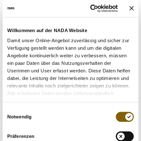
Daher sind neben der Informationsveranstaltung an der
Heinrich-von-Kleist-Schule viele weitere gemeinsame
Aktionen Teil der erfolgreichen Zusammenarbeit.
Willkommen auf der NADA Website
Durch das Engagement der Stadt Eschborn konnte die
Damit unser Online-Angebot zuverlässig und sicher zur
NADA 2012 ein Fahrzeug finanzieren. Somit ist es der
Verfügung gestellt werden kann und um die digitalen
NADA möglich, schnell und flexibel deutschlandweit
Angebote kontinuierlich weiter zu verbessern, müssen
Nachwuchsathleten über die Gefahren der
ein paar Daten über das Nutzungsverhalten der
Leistungsmanipulation aufzuklären. Dieser Bus dient unter
Userinnen und User erfasst werden. Diese Daten helfen
anderem dem Transport des NADA-Informationsstandes,
dabei, die Leistung der Internetseiten zu optimieren und
der bei Sport-Großveranstaltungen zum Einsatz kommt.
relevante Inhalte noch zielgerichteter zeigen zu können.
Auch bei dem bekannten Radrennen "Rund um den
Alle erhobenen Daten werden selbstverständlich
Finanzplatz" sowie der Triathlon-Veranstaltung in
datenschutzkonform behandelt.
Eschborn ist der Infostand der NADA vor Ort.
Einwilligungsauswahl
Notwendig
von links: Dominic Müser (Leiter der NADA-Prävention)
und Thomas Ebert (Stadtradt der Stadt Eschborn) vor dem
Präventionsfahrzeug.
Präferenzen