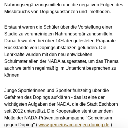
VIDEOS
Nahrungsergänzungsmitteln und die negativen Folgen des
Missbrauchs von Dopingsubstanzen und -methoden.
NEWSLETTER
JOBS
Erstaunt waren die Schüler über die Vorstellung einer
DIGITAL RESOURCES
Studie zu verunreinigten Nahrungsergänzungsmitteln.
Danach wurden bei über 14% der getesteten Präparate
Rückstände von Dopingsubstanzen gefunden. Die
Lehrkräfte wurden mit den neu entwickelten
Schulmaterialien der NADA ausgestattet, um das Thema
auch weiterhin regelmäßig im Unterricht besprechen zu
können.
Junge Sportlerinnen und Sportler frühzeitig über die
Gefahren des Dopings aufklären - das ist eine der
wichtigsten Aufgaben der NADA, die die Stadt Eschborn
seit 2012 unterstützt. Die Kooperation steht unter dem
Motto der NADA-Präventionskampagne "Gemeinsam
gegen Doping" (
www.gemeinsam-gegen-doping.de
).