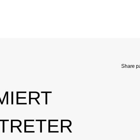
WADC
Current Medical Advice
Testing Programm
rd
Standards
Asthma medication in sport
Research
NADC
Cortisone in sport
Testing Process
Share p
Anti-Doping Law
Testosterone in Sports
Doping analyti
Sanctions
Prohibited List
Participants in
MIERT
tional Involvement
Results management
Important changes to the 2026 Prohibit
Out-of-competition 
RTRETER
ner
Disciplinary proceeding
In case of disease: Therapeutic Use Exem
Testpools
Sport jurisdiction
Regulation for non-testing pool athlete
Risk groups