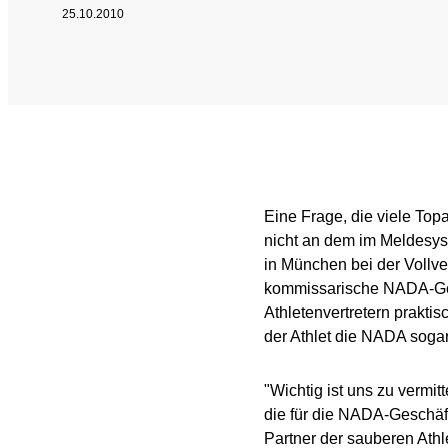
25.10.2010
SPEAK UP
Internal Whistleblowe
Eine Frage, die viele Top
nicht an dem im Meldesy
in München bei der Vollv
kommissarische NADA-Ges
Athletenvertretern prakti
der Athlet die NADA soga
"Wichtig ist uns zu vermit
die für die NADA-Geschäf
Partner der sauberen Ath