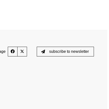
e
TOGETHER AGAINST DOPING
News
Training courses
Media
E-Learning
Blog
age
subscribe to newsletter
cs
Calender
 the control process
Downloads
ed List
Testing
Scientific Publications
ption (TUE)
Knowledge Centre
s
FAQ