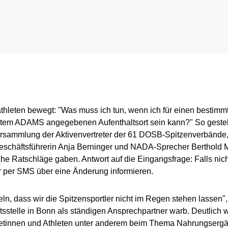
Intelligence and Investigations
Regulation for testing pool athletes
Whereabouts i
r Tool
Data Protection
Digital list of permitted pharmaceuticals
In-competition Test
Anti-Doping Law
NADAmed
ADAMS
Doping traps
Medication controls
athleten bewegt: "Was muss ich tun, wenn ich für einen bestimmte
stem ADAMS angegebenen Aufenthaltsort sein kann?" So gest
ersammlung der Aktivenvertreter der 61 DOSB-Spitzenverbände
chäftsführerin Anja Berninger und NADA-Sprecher Berthold 
sche Ratschläge gaben. Antwort auf die Eingangsfrage: Falls nic
r per SMS über eine Änderung informieren.
teln, dass wir die Spitzensportler nicht im Regen stehen lassen",
tsstelle in Bonn als ständigen Ansprechpartner warb. Deutlich
letinnen und Athleten unter anderem beim Thema Nahrungsergä