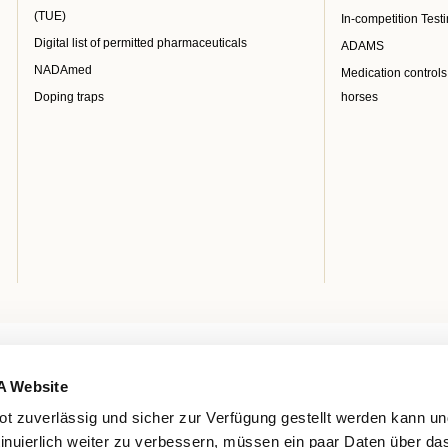
(TUE)
In-competition Test
Digital list of permitted pharmaceuticals
ADAMS
NADAmed
Medication controls
Doping traps
horses
A Website
t zuverlässig und sicher zur Verfügung gestellt werden kann u
tinuierlich weiter zu verbessern, müssen ein paar Daten über da