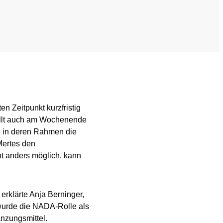
nformation
Videos
ing
Newsletter
Jobs
 for horses
Digital Resources
n Zeitpunkt kurzfristig
ellt auch am Wochenende
, in deren Rahmen die
Mertes den
ht anders möglich, kann
 erklärte Anja Berninger,
 wurde die NADA-Rolle als
nzungsmittel.