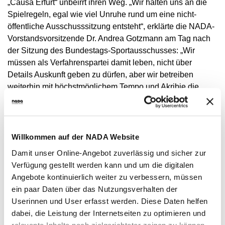
„Causa Erfurt“ unbeirrt ihren Weg. „Wir halten uns an die
NADC
OVERVIEW
CURRENT MEDICAL ADVICE
ANNUAL REPORTS
EXECUTIVE BOARD
Spielregeln, egal wie viel Unruhe rund um eine nicht-
OVERVIEW
EDUCATION
ANTI-DOPING LAW
STANDARDS
öffentliche Ausschusssitzung entsteht“, erklärte die NADA-
PROHIBITED LIST
OVERVIEW
SPEAK UP
STAFF
TESTING PROGRAMME
Vorstandsvorsitzende Dr. Andrea Gotzmann am Tag nach
SANCTIONS
OVERVIEW
SERVICE
IN CASE OF DISEASE: THERAPEUTIC USE
ASTHMA MEDICATION IN SPORT
OVERVIEW
INTERNAL WHISTLEBLOWER TOOL
COMMISSIONS
der Sitzung des Bundestags-Sportausschusses: „Wir
TESTING PROCESS
OVERVIEW
INTELLIGENCE AND INVESTIGATIONS
OVERVIEW
EXEMPTION (TUE)
TOGETHER AGAINST DOPING
müssen als Verfahrenspartei damit leben, nicht über
CORTISONE IN SPORT
IMPORTANT CHANGES TO THE 2026
OVERVIEW
OUT-OF-COMPETITION TESTING
RESEARCH
OVERVIEW
Details Auskunft geben zu dürfen, aber wir betreiben
DATA PROTECTION
RESULTS MANAGEMENT
DIGITAL LIST OF PERMITTED
PROHIBITED LIST
OVERVIEW
TRAINING COURSES
TESTOSTERONE IN SPORTS
NEWS
weiterhin mit höchstmöglichem Tempo und Akribie die
PHARMACEUTICALS
IN-COMPETITION TESTING
DOPING ANALYTICS
OVERVIEW
ANTI-DOPING LAW
DISCIPLINARY PROCEEDING
REGULATION FOR NON-TESTING POOL
E-LEARNING
Aufklärung der Vorfälle.“
MEDIA
NADAMED
ATHLETES
ADAMS
PARTICIPANTS IN THE CONTROL PROCESS
TESTPOOLS
SPORT JURISDICTION
BLOG
DOPING TRAPS
REGULATION FOR TESTING POOL ATHLETES
MEDICATION CONTROLS FOR HORSES
RISK GROUPS
„Wir sind der Auffassung, dass in Erfurt eine verbotene
CALENDER
Willkommen auf der NADA Website
Methode angewendet wurde. Sonst hätten wir ja keine
WHEREABOUTS INFORMATION
Verfahren eingeleitet“, sagte NADA-Chefjustiziar Dr. Lars
Damit unser Online-Angebot zuverlässig und sicher zur
DOWNLOADS
Mortsiefer: „Dennoch kann zum jetzigen Zeitpunkt nach
Verfügung gestellt werden kann und um die digitalen
SCIENTIFIC PUBLICATIONS
wie vor niemand mit 100-prozentiger Sicherheit sagen,
Angebote kontinuierlich weiter zu verbessern, müssen
dass es sich um einen Dopingfall handelt.“ Als
ein paar Daten über das Nutzungsverhalten der
KNOWLEDGE CENTRE
Verfahrenspartei müsse die NADA Beweise vorbringen.
Userinnen und User erfasst werden. Diese Daten helfen
FAQ
„Daran arbeiten wir“, so Vorstandsmitglied Mortsiefer:
dabei, die Leistung der Internetseiten zu optimieren und
„Entscheiden wird aber das Deutsche