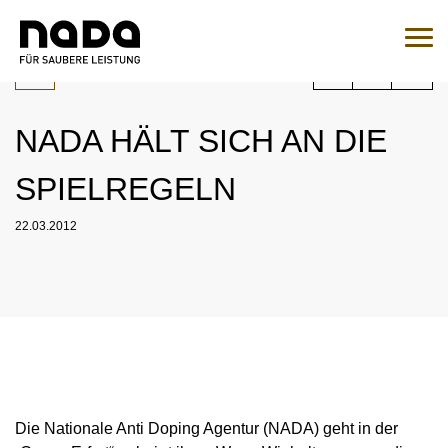
Jump to content
You are here:
Search
Sear
NADA HÄLT SICH AN DIE
To the medication query
SPIELREGELN
EN
DE
22.03.2012
HOME
NADA
OVERVIEW
LEGAL MATTERS
ORGANISATION
OVERVIEW
MEDICINE
NATIONAL AND INTERNATIONAL INVOLVEMENT
OVERVIEW
WADC
Die Nationale Anti Doping Agentur (NADA) geht in der
OVERVIEW
TESTING
SPONSORING AND PARTNER
SUPERVISORY BOARD