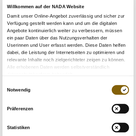
VIDEOS
Uniplan aus Köln die Initiative "ALLES GEBEN, NICHTS
Willkommen auf der NADA Website
NEHMEN" ins Leben gerufen, für die die NADA jetzt den
NEWSLETTER
Damit unser Online-Angebot zuverlässig und sicher zur
begehrten Red Dot erhält. Mit der Initiative schafft die
JOBS
Verfügung gestellt werden kann und um die digitalen
NADA eine Plattform für alle, die zeigen wollen, dass sie
Angebote kontinuierlich weiter zu verbessern, müssen
sich für sauberen Sport einsetzen. Der Startschuss der
DIGITAL RESOURCES
ein paar Daten über das Nutzungsverhalten der
Initiative fiel am 28. Januar 2014 mit einer Pressekonferenz
Userinnen und User erfasst werden. Diese Daten helfen
in Berlin. Unterstützt wird die NADA dabei auch von
dabei, die Leistung der Internetseiten zu optimieren und
namhaften Spitzensportlern: IOC-Mitglied und
relevante Inhalte noch zielgerichteter zeigen zu können.
Athletenvertreterin Claudia Bokel, Stabhochspringerin
Alle erhobenen Daten werden selbstverständlich
Silke Spiegelburg, Eisschnellläuferin Anni Friesinger-
datenschutzkonform behandelt.
Postma, Langläufer Tobias Angerer, Boxer Wladimir
Einwilligungsauswahl
Klitschko, Sprinter Heinrich Popow und Fußballer Hans
Notwendig
Sarpei zeigen Flagge für sauberen Sport.
Präferenzen
Der Red Dot Design Award ist einer der weltgrößten
Designwettbewerbe. Bereits seit 1954 zeichnet das
heutige Design Zentrum Nordrhein Westfalen
Statistiken
herausragende Gestaltungen aus. Der Red Dot hat sich als