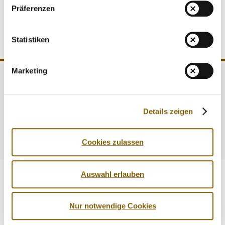
(Prof. Dr. Martin Nolte), Medizin (Prof. Dr. Klaus Müller,
VIDEOS
Präferenzen
Sebastian Thormann), Prävention (Dietmar Hiersemann).
NEWSLETTER
JOBS
Statistiken
DIGITAL RESOURCES
Marketing
NADA
Legal matters
Medicine
Testing
Details zeigen
Education
Service
Cookies zulassen
Auswahl erlauben
Nur notwendige Cookies