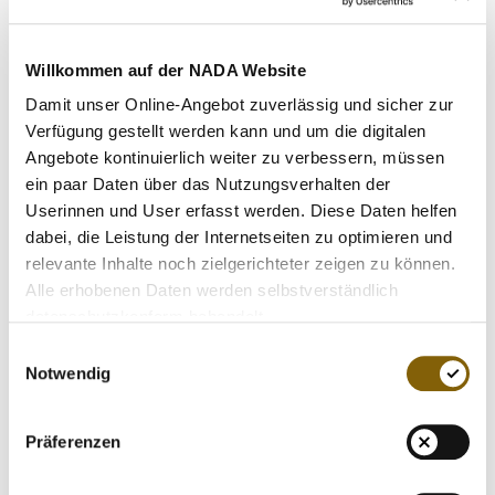
VIDEOS
bestimmt und anschließend an der Station "Blutpass"
diskutiert. An den weiteren Stationen stellte die NADA das
NEWSLETTER
Aufenthaltsmeldesystem ADAMS [Anti-Doping
Willkommen auf der NADA Website
JOBS
Administration and Management System] vor, überprüfte
Damit unser Online-Angebot zuverlässig und sicher zur
die Hausapotheke der Journalisten auf verbotene
DIGITAL RESOURCES
Verfügung gestellt werden kann und um die digitalen
Substanzen und informierte über die neuesten
Angebote kontinuierlich weiter zu verbessern, müssen
Präventions-Aktivitäten.
ein paar Daten über das Nutzungsverhalten der
Userinnen und User erfasst werden. Diese Daten helfen
Die abschließende Podiumsdiskussion am Nachmittag
dabei, die Leistung der Internetseiten zu optimieren und
widmete sich der aktuellen Frage: "Anti-Doping-Gesetz -
relevante Inhalte noch zielgerichteter zeigen zu können.
Scharfes Schwert oder überbewertet?" Einigkeit herrschte
Alle erhobenen Daten werden selbstverständlich
darüber, dass die die Verschärfung des Strafrechts sinnvoll
datenschutzkonform behandelt.
ist, aber die Umsetzung bot Diskussionsbedarf. Die beiden
Einwilligungsauswahl
unterschiedlichen Vorschläge aus Baden-Württemberg und
Notwendig
Bayern wurden von Peter Häberle, Justizministerium
Baden-Württemberg, und Markus Müller,
Präferenzen
Schwerpunktstaatsanwaltschaft I München, vorgestellt und
auch die Sicht der Athleten wurde mit Christian Breuer,
Vorsitzender der Athletenkommission im DOSB,