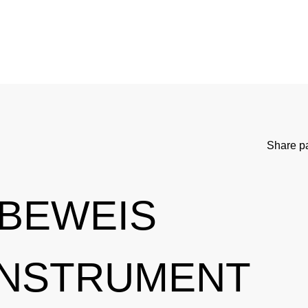
WADC
Current Medical Advice
Testing Programm
rd
Standards
Asthma medication in sport
Research
NADC
Cortisone in sport
Testing Process
Share p
Anti-Doping Law
Testosterone in Sports
Doping analyti
Sanctions
Prohibited List
Participants in
 BEWEIS
tional Involvement
Results management
Important changes to the 2026 Prohibit
Out-of-competition 
INSTRUMENT
ner
Disciplinary proceeding
In case of disease: Therapeutic Use Exem
Testpools
Sport jurisdiction
Regulation for non-testing pool athlete
Risk groups