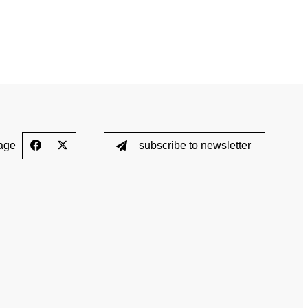
e
TOGETHER AGAINST DOPING
News
Training courses
Media
E-Learning
Blog
age
subscribe to newsletter
cs
Calender
 the control process
Downloads
ed List
Testing
Scientific Publications
ption (TUE)
Knowledge Centre
s
FAQ