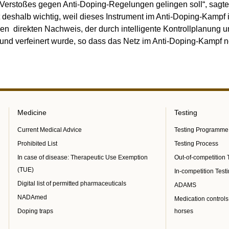
 Verstoßes gegen Anti-Doping-Regelungen gelingen soll“, sag
st deshalb wichtig, weil dieses Instrument im Anti-Doping-Kamp
en direkten Nachweis, der durch intelligente Kontrollplanung und
t und verfeinert wurde, so dass das Netz im Anti-Doping-Kampf
Medicine
Testing
Current Medical Advice
Testing Programme
Prohibited List
Testing Process
In case of disease: Therapeutic Use Exemption
Out-of-competition 
(TUE)
In-competition Test
Digital list of permitted pharmaceuticals
ADAMS
NADAmed
Medication controls
Doping traps
horses