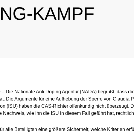
PING-KAMPF
Intelligence and Investigations
Regulation for testing pool athletes
Whereabouts i
r Tool
Data Protection
Digital list of permitted pharmaceuticals
In-competition Test
Anti-Doping Law
NADAmed
ADAMS
Doping traps
Medication controls
9
– Die Nationale Anti Doping Agentur (NADA) begrüßt, dass d
 hat. Die Argumente für eine Aufhebung der Sperre von Claudia 
ion (ISU) haben die CAS-Richter offenkundig nicht überzeugt. 
e Nachweis, wie ihn die ISU in diesem Fall geführt hat, rechtlich
ür alle Beteiligten eine größere Sicherheit, welche Kriterien er