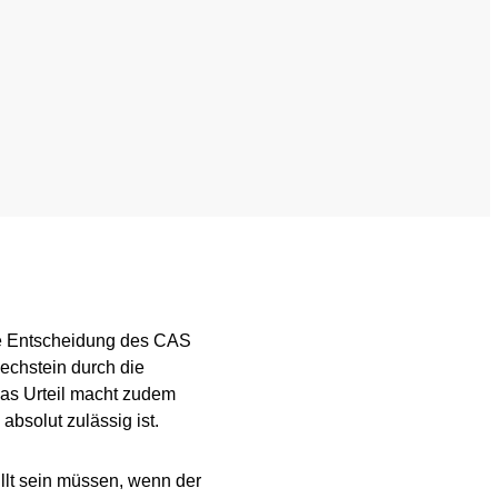
nformation
Videos
ing
Newsletter
Jobs
 for horses
Digital Resources
ie Entscheidung des CAS
Pechstein durch die
Das Urteil macht zudem
 absolut zulässig ist.
füllt sein müssen, wenn der