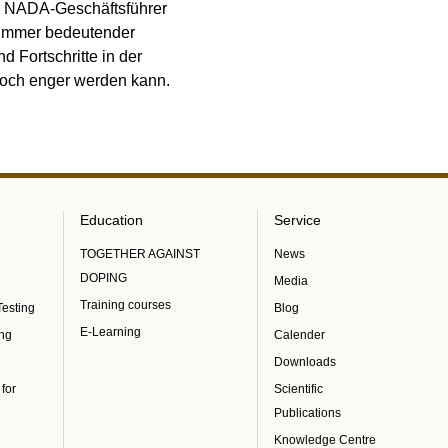
te NADA-Geschäftsführer
f immer bedeutender
 Fortschritte in der
 noch enger werden kann.
Education
Service
TOGETHER AGAINST
News
DOPING
Media
Training courses
Testing
Blog
E-Learning
ing
Calender
Downloads
 for
Scientific
Publications
Knowledge Centre