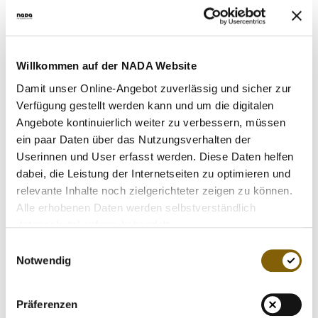
Deshalb rufen wir Sie auf: Helfen Sie uns, Doping und
seine Strukturen aufzudecken. Wir brauchen die
Unterstützung und Mitarbeit der aktiven Sportler-
Willkommen auf der NADA Website
Generationen. Lassen Sie uns glaubwürdig für einen
Damit unser Online-Angebot zuverlässig und sicher zur
sauberen und fairen Sport eintreten, indem wir gemeinsam
Verfügung gestellt werden kann und um die digitalen
Doping den Kampf ansagen.
Angebote kontinuierlich weiter zu verbessern, müssen
ein paar Daten über das Nutzungsverhalten der
Möglicherweise haben Sie Kenntnis von einem Verstoß
Userinnen und User erfasst werden. Diese Daten helfen
gegen Anti-Doping-Bestimmungen - oder Sie können
dabei, die Leistung der Internetseiten zu optimieren und
Missstände beschreiben. Vielleicht haben Sie selbst aus
relevante Inhalte noch zielgerichteter zeigen zu können.
Unwissenheit, Naivität oder in Abhängigkeit von anderen
Alle erhobenen Daten werden selbstverständlich
Fehler begangen - oder sind ganz einfach der Versuchung
datenschutzkonform behandelt.
erlegen:
Es ist nie zu spät, gegen Doping aufzustehen.
Einwilligungsauswahl
Wenn Sie uns unterstützen wollen, Verstöße aufzudecken,
Notwendig
erzählen Sie uns, was Sie wissen. Die NADA kann eine
Kronzeugenregelung in Betracht ziehen und im Rahmen
des NADA-Codes Unterstützung anbieten.
Präferenzen