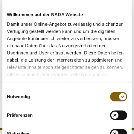
bedarf es derartiger vertraglicher Vereinbarungen. Dieser
Datenaustausch hilft insbesondere der "Intelligence and
Willkommen auf der NADA Website
Investigations"-Arbeit der NADA, in dem die
Damit unser Online-Angebot zuverlässig und sicher zur
Zusammenarbeit nun den zielgerichteten Austausch von
Verfügung gestellt werden kann und um die digitalen
Informationen ermöglicht.
Angebote kontinuierlich weiter zu verbessern, müssen
ein paar Daten über das Nutzungsverhalten der
Weitere Kooperationsvereinbarungen hat die NADA
Userinnen und User erfasst werden. Diese Daten helfen
bereits mit dem Internationalen Skiverband (FIS), der
dabei, die Leistung der Internetseiten zu optimieren und
Internationalen Biathlon-Union (IBU), dem Internationalen
relevante Inhalte noch zielgerichteter zeigen zu können.
Eisschnelllauf-Verband (ISU), dem Internationalen
Alle erhobenen Daten werden selbstverständlich
Schwimm-Verband (FINA), dem Internationalen
datenschutzkonform behandelt.
Ruderverband (FISA), Internationalen Leichtathletik-
Einwilligungsauswahl
Verband (IAAF) sowie der der World Triathlon Corporation
Notwendig
(WTC) geschlossen.
Präferenzen
Statistiken