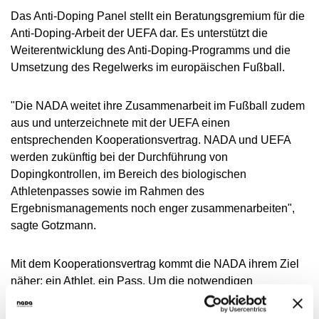
VIDEOS
Das Anti-Doping Panel stellt ein Beratungsgremium für die
NEWSLETTER
Anti-Doping-Arbeit der UEFA dar. Es unterstützt die
Weiterentwicklung des Anti-Doping-Programms und die
JOBS
Umsetzung des Regelwerks im europäischen Fußball.
DIGITAL RESOURCES
"Die NADA weitet ihre Zusammenarbeit im Fußball zudem
aus und unterzeichnete mit der UEFA einen
entsprechenden Kooperationsvertrag. NADA und UEFA
werden zukünftig bei der Durchführung von
Dopingkontrollen, im Bereich des biologischen
Athletenpasses sowie im Rahmen des
Ergebnismanagements noch enger zusammenarbeiten",
sagte Gotzmann.
Mit dem Kooperationsvertrag kommt die NADA ihrem Ziel
näher: ein Athlet, ein Pass. Um die notwendigen
Anforderungen des Datenschutzes für den Austausch der
Daten des biologischen Athletenpasses einzuhalten,