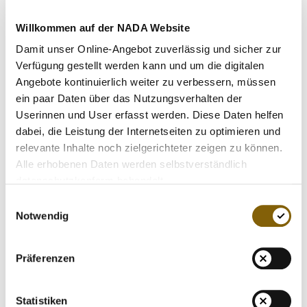
VIDEOS
Seit 2010 gibt "GEMEINSAM GEGEN DOPING"
insbesondere jungen Athletinnen und Athleten sowie deren
Willkommen auf der NADA Website
NEWSLETTER
sportlichem Umfeld eine persönliche Plattform und
Damit unser Online-Angebot zuverlässig und sicher zur
JOBS
konkrete Hilfestellungen in ihrem Einsatz für saubere
Verfügung gestellt werden kann und um die digitalen
Leistung. Die Ziele von "GEMEINSAM GEGEN DOPING"
DIGITAL RESOURCES
Angebote kontinuierlich weiter zu verbessern, müssen
liegen in der Sensibilisierung für sauberen Sport, der
ein paar Daten über das Nutzungsverhalten der
Aufklärung über die gesundheitlichen Schäden von
Userinnen und User erfasst werden. Diese Daten helfen
Doping, der Wertevermittlung sowie im Schutz sauberer
dabei, die Leistung der Internetseiten zu optimieren und
Sportlerinnen und Sportlern. Neben den Athletinnen und
relevante Inhalte noch zielgerichteter zeigen zu können.
Athleten erhalten auch Trainerinnen und Trainer, Ärztinnen
Alle erhobenen Daten werden selbstverständlich
und Ärzte, Betreuerinnen und Betreuer, Eltern, Lehrerinnen
datenschutzkonform behandelt.
und Lehrer wichtige Hilfestellungen in diesem Thema. Sie
Einwilligungsauswahl
alle bilden gemeinschaftlich mit den Ländern, dem Bund,
Notwendig
einzelnen Kommunen und vielen Institutionen des
organisierten Sports die aktive Basis von "GEMEINSAM
GEGEN DOPING".
Präferenzen
Allein im Jahr 2016 wurden 20 Projekte für verschiedene
Statistiken