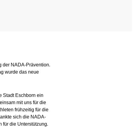
nformation
Videos
ing
Newsletter
Jobs
 for horses
Digital Resources
ung der NADA-Prävention.
tag wurde das neue
ie Stadt Eschborn ein
einsam mit uns für die
hleten frühzeitig für die
dankte sich die NADA-
für die Unterstützung.