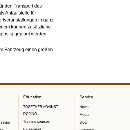
ür den Transport des
s Anlaufstelle für
rtveranstaltungen in ganz
ement können zusätzliche
fristig geplant werden.
 dem Fahrzeug einen großen
Education
Service
TOGETHER AGAINST
News
DOPING
Media
Training courses
Testing
Blog
E-Learning