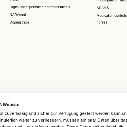
In-competition Test
Digital list of permitted pharmaceuticals
ADAMS
NADAmed
Medication controls
Doping traps
horses
A Website
t zuverlässig und sicher zur Verfügung gestellt werden kann u
tinuierlich weiter zu verbessern, müssen ein paar Daten über da
rinnen und User erfasst werden. Diese Daten helfen dabei, die