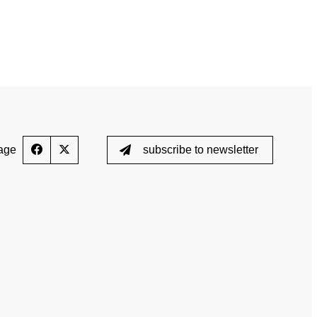
e
TOGETHER AGAINST DOPING
News
Training courses
Media
E-Learning
Blog
age
subscribe to newsletter
cs
Calender
 the control process
Downloads
ed List
Testing
Scientific Publications
ption (TUE)
Knowledge Centre
s
FAQ