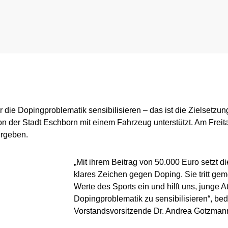
Intelligence and Investigations
Regulation for testing pool athletes
Whereabouts i
r Tool
Data Protection
Digital list of permitted pharmaceuticals
In-competition Test
Anti-Doping Law
NADAmed
ADAMS
Doping traps
Medication controls
ür die Dopingproblematik sensibilisieren – das ist die Zielsetz
von der Stadt Eschborn mit einem Fahrzeug unterstützt. Am Frei
ergeben.
„Mit ihrem Beitrag von 50.000 Euro setzt d
klares Zeichen gegen Doping. Sie tritt gem
Werte des Sports ein und hilft uns, junge At
Dopingproblematik zu sensibilisieren“, be
Vorstandsvorsitzende Dr. Andrea Gotzmann 