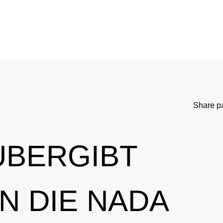
WADC
Current Medical Advice
Testing Programm
rd
Standards
Asthma medication in sport
Research
NADC
Cortisone in sport
Testing Process
Share p
Anti-Doping Law
Testosterone in Sports
Doping analyti
Sanctions
Prohibited List
Participants in
ÜBERGIBT
tional Involvement
Results management
Important changes to the 2026 Prohibit
Out-of-competition 
N DIE NADA
ner
Disciplinary proceeding
In case of disease: Therapeutic Use Exem
Testpools
Sport jurisdiction
Regulation for non-testing pool athlete
Risk groups