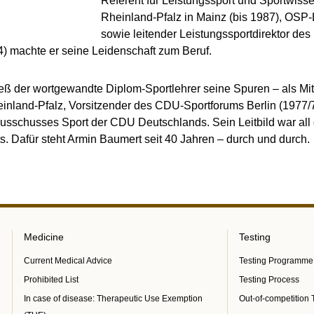
Referent für Leistungssport und Sportwis
Rheinland-Pfalz in Mainz (bis 1987), OSP-Le
sowie leitender Leistungssportdirektor d
04) machte er seine Leidenschaft zum Beruf.
rließ der wortgewandte Diplom-Sportlehrer seine Spuren – als Mit
inland-Pfalz, Vorsitzender des CDU-Sportforums Berlin (1977/7
usschusses Sport der CDU Deutschlands. Sein Leitbild war all 
s. Dafür steht Armin Baumert seit 40 Jahren – durch und durch.
Medicine
Testing
Current Medical Advice
Testing Programme
Prohibited List
Testing Process
In case of disease: Therapeutic Use Exemption
Out-of-competition 