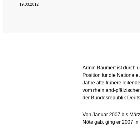
19.03.2012
National and Interna
Sponsoring and Part
Annual Reports
SPEAK UP
Armin Baumert ist durch u
Position für die National
Internal Whistleblowe
Jahre alte frühere leiten
vom rheinland-pfälzische
der Bundesrepublik Deuts
Von Januar 2007 bis März
Nöte gab, ging er 2007 i