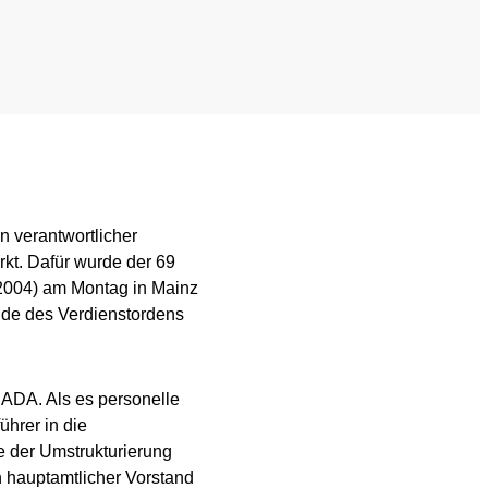
ed List
Testing
Scientific Publications
ption (TUE)
Knowledge Centre
s
FAQ
nformation
Videos
n verantwortlicher
kt. Dafür wurde der 69
ing
Newsletter
 2004) am Montag in Mainz
nde des Verdienstordens
Jobs
 for horses
Digital Resources
ADA. Als es personelle
ührer in die
e der Umstrukturierung
 hauptamtlicher Vorstand