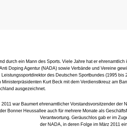
tional Involvement
Results management
Important changes to the 2026 Prohibit
Out-of-competition 
ner
Disciplinary proceeding
In case of disease: Therapeutic Use Exem
Testpools
Sport jurisdiction
Regulation for non-testing pool athlete
Risk groups
Intelligence and Investigations
Regulation for testing pool athletes
Whereabouts i
nd durch ein Mann des Sports. Viele Jahre hat er ehrenamtlich i
e Anti Doping Agentur (NADA) sowie Verbände und Vereine gewir
r Tool
Data Protection
Digital list of permitted pharmaceuticals
In-competition Test
de Leistungssportdirektor des Deutschen Sportbundes (1995 bis
n Ministerpräsidenten Kurt Beck mit dem Verdienstkreuz am Ba
Anti-Doping Law
NADAmed
ADAMS
chland ausgezeichnet.
Doping traps
Medication controls
 2011 war Baumert ehrenamtlicher Vorstandsvorsitzender der N
n der Bonner Heussallee auch für mehrere Monate
als Geschäftsf
Verantwortung. Geräuschlos gab er im Zug
der NADA, in deren Folge im März 2011 ein