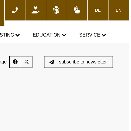
DE
EN
ch
STING
EDUCATION
SERVICE
e
TOGETHER AGAINST DOPING
News
age
subscribe to newsletter
Training courses
Media
E-Learning
Blog
cs
Calender
 the control process
Downloads