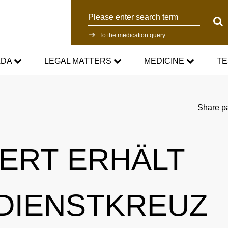
Search
Sear
To the medication query
ADA
LEGAL MATTERS
MEDICINE
TE
WADC
Current Medical Advice
Testing Programm
Share p
rd
Standards
Asthma medication in sport
Research
ERT ERHÄLT
NADC
Cortisone in sport
Testing Process
Anti-Doping Law
Testosterone in Sports
Doping analyti
DIENSTKREUZ
Sanctions
Prohibited List
Participants in