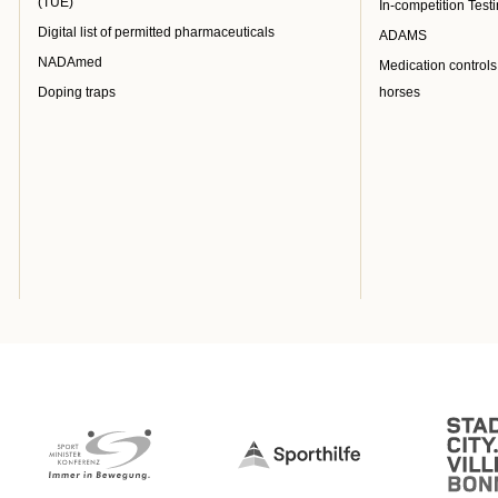
(TUE)
In-competition Test
Digital list of permitted pharmaceuticals
ADAMS
NADAmed
Medication controls
Doping traps
horses