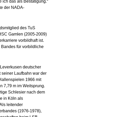
 ich das als Bestätigung.“
gte der NADA-
ndsmitglied des TuS
 HSC Gamlen (2005-2009)
arriere vorbildhaft ist.
Bandes für vorbildliche
 Leverkusen deutscher
kt seiner Laufbahn war der
Hallenspielen 1966 mit
n 7,79 m im Weitsprung.
ürtige Schlesier nach dem
 in Köln als
Als leitender
Verbandes (1976-1978),