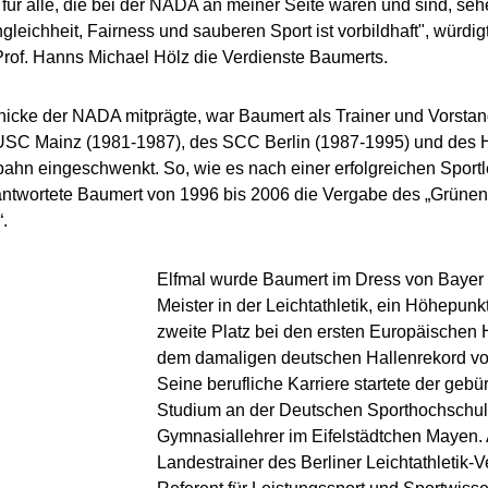
für alle, die bei der NADA an meiner Seite waren und sind, sehe
gleichheit, Fairness und sauberen Sport ist vorbildhaft", würdi
Prof. Hanns Michael Hölz die Verdienste Baumerts.
chicke der NADA mitprägte, war Baumert als Trainer und Vorsta
USC Mainz (1981-1987), des SCC Berlin (1987-1995) und des
ahn eingeschwenkt. So, wie es nach einer erfolgreichen Sportlerk
antwortete Baumert von 1996 bis 2006 die Vergabe des „Grünen 
.
Elfmal wurde Baumert im Dress von Bayer
Meister in der Leichtathletik, ein Höhepun
zweite Platz bei den ersten Europäischen 
dem damaligen deutschen Hallenrekord vo
Seine berufliche Karriere startete der geb
Studium an der Deutschen Sporthochschule
Gymnasiallehrer im Eifelstädtchen Mayen. 
Landestrainer des Berliner Leichtathletik-