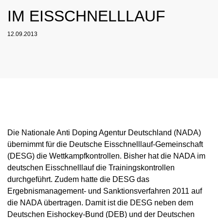
NADC
ÜBERSICHT
SPONSORING UND PARTNER
AKTUELLE MEDIZINISCHE HINWEISE
IM EISSCHNELLLAUF
VORSTAND
ÜBERSICHT
PRÄVENTION
ANTI-DOPING-GESETZ
STANDARDS
JAHRESBERICHTE
VERBOTSLISTE
ÜBERSICHT
MITARBEITENDE
KONTROLLSYSTEM
12.09.2013
SANKTIONEN
ÜBERSICHT
SERVICE
SPRICH'S AN
IM KRANKHEITSFALL: MEDIZINISCHE
ASTHMAMEDIKAMENTE IM SPORT
ÜBERSICHT
KOMMISSIONEN
KONTROLLABLAUF
ÜBERSICHT
INTELLIGENCE & INVESTIGATIONS
ÜBERSICHT
AUSNAHMEGENEHMIGUNG (TUE)
GEMEINSAM GEGEN DOPING
INTERNE MELDESTELLE
KORTISON IM SPORT
WICHTIGE ÄNDERUNGEN DER
ÜBERSICHT
TRAININGSKONTROLLEN
FORSCHUNG
ÜBERSICHT
DATENSCHUTZ
ERGEBNISMANAGEMENT
DIGITALE BEISPIELLISTE
VERBOTSLISTE 2026
ÜBERSICHT
FORTBILDUNGSANGEBOTE
TESTOSTERON IM SPORT
NEWS
WETTKAMPFKONTROLLEN
DOPINGANALYTIK
ÜBERSICHT
JURISTISCHE VORTRÄGE
DISZIPLINARVERFAHREN
NADAMED
REGELUNG FÜR NICHT-TESTPOOL-
E-LEARNING
PRESSE
ATHLETINNEN UND -ATHLETEN
ADAMS
BETEILIGTE AM KONTROLLPROZESS
TESTPOOLS
SPORTGERICHTSBARKEIT
DOPINGFALLEN
BLOG
REGELUNG FÜR TESTPOOL-ATHLETINNEN
MEDIKATIONSKONTROLLEN BEI PFERDEN
RISIKOGRUPPEN
UND -ATHLETEN
Die Nationale Anti Doping Agentur Deutschland (NADA)
TERMINE
MELDEPFLICHTEN
übernimmt für die Deutsche Eisschnelllauf-Gemeinschaft
DOWNLOADS
(DESG) die Wettkampfkontrollen. Bisher hat die NADA im
deutschen Eisschnelllauf die Trainingskontrollen
WISSENSCHAFTLICHE PUBLIKATIONEN
durchgeführt. Zudem hatte die DESG das
WISSENSCENTER
Ergebnismanagement- und Sanktionsverfahren 2011 auf
die NADA übertragen. Damit ist die DESG neben dem
FAQ
Deutschen Eishockey-Bund (DEB) und der Deutschen