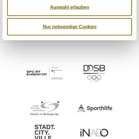
Auswahl erlauben
Medizin
Kontrollen
Prävention
Service
Nur notwendige Cookies