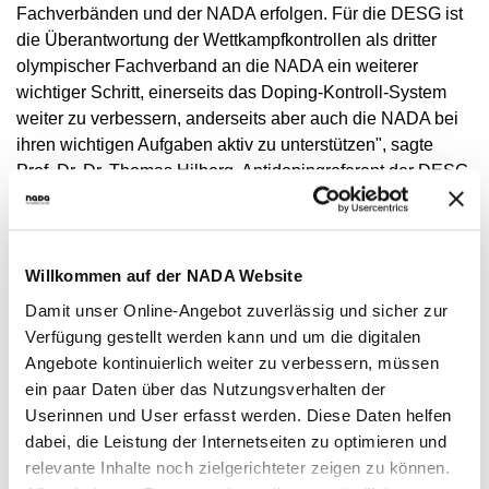
Fachverbänden und der NADA erfolgen. Für die DESG ist
die Überantwortung der Wettkampfkontrollen als dritter
olympischer Fachverband an die NADA ein weiterer
wichtiger Schritt, einerseits das Doping-Kontroll-System
weiter zu verbessern, anderseits aber auch die NADA bei
ihren wichtigen Aufgaben aktiv zu unterstützen", sagte
Prof. Dr. Dr. Thomas Hilberg, Antidopingreferent der DESG.
Ziel der NADA ist es, ein einheitliches System von
Trainings- und Wettkampfkontrollen zu etablieren. Die
Willkommen auf der NADA Website
NADA arbeitet seit Übernahme der ersten
Wettkampfkontrollen im Jahr 2008 daran, alle
Damit unser Online-Angebot zuverlässig und sicher zur
Dopingkontrollen in Deutschland zu übernehmen. Lag der
Verfügung gestellt werden kann und um die digitalen
Anteil der von der NADA organisierten
Angebote kontinuierlich weiter zu verbessern, müssen
Wettkampfkontrollen zu Beginn noch bei 4,6%, liegt er nun
ein paar Daten über das Nutzungsverhalten der
bei rund 20%. Mit einem zentral geführten Wettkampf-
Userinnen und User erfasst werden. Diese Daten helfen
Kontroll-Management können Synergien von Trainings-
dabei, die Leistung der Internetseiten zu optimieren und
und Wettkampfkontrollen besser genutzt werden. Dies trägt
relevante Inhalte noch zielgerichteter zeigen zu können.