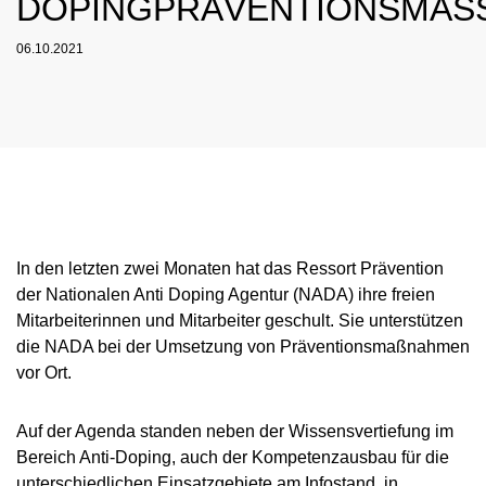
DOPINGPRÄVENTIONSMAS
NADC
ÜBERSICHT
AKTUELLE MEDIZINISCHE HINWEISE
JAHRESBERICHTE
VORSTAND
ÜBERSICHT
PRÄVENTION
ANTI-DOPING-GESETZ
STANDARDS
06.10.2021
VERBOTSLISTE
ÜBERSICHT
SPRICH'S AN
MITARBEITENDE
KONTROLLSYSTEM
SANKTIONEN
ÜBERSICHT
SERVICE
IM KRANKHEITSFALL: MEDIZINISCHE AUSNAHMEG
ASTHMAMEDIKAMENTE IM SPORT
ÜBERSICHT
INTERNE MELDESTELLE
KOMMISSIONEN
KONTROLLABLAUF
ÜBERSICHT
INTELLIGENCE & INVESTIGATIONS
ÜBERSICHT
(TUE)
GEMEINSAM GEGEN DOPING
KORTISON IM SPORT
WICHTIGE ÄNDERUNGEN DER VERBOTSLISTE 20
ÜBERSICHT
TRAININGSKONTROLLEN
FORSCHUNG
ÜBERSICHT
DATENSCHUTZ
ERGEBNISMANAGEMENT
DIGITALE BEISPIELLISTE
ÜBERSICHT
FORTBILDUNGSANGEBOTE
TESTOSTERON IM SPORT
NEWS
WETTKAMPFKONTROLLEN
DOPINGANALYTIK
ÜBERSICHT
JURISTISCHE VORTRÄGE
DISZIPLINARVERFAHREN
NADAMED
REGELUNG FÜR NICHT-TESTPOOL-ATHLETINNEN 
E-LEARNING
PRESSE
ATHLETEN
ADAMS
BETEILIGTE AM KONTROLLPROZESS
TESTPOOLS
SPORTGERICHTSBARKEIT
DOPINGFALLEN
BLOG
REGELUNG FÜR TESTPOOL-ATHLETINNEN UND -
MEDIKATIONSKONTROLLEN BEI PFERDEN
RISIKOGRUPPEN
In den letzten zwei Monaten hat das Ressort Prävention
der Nationalen Anti Doping Agentur (NADA) ihre freien
TERMINE
MELDEPFLICHTEN
Mitarbeiterinnen und Mitarbeiter geschult. Sie unterstützen
DOWNLOADS
die NADA bei der Umsetzung von Präventionsmaßnahmen
vor Ort.
WISSENSCHAFTLICHE PUBLIKATIONEN
WISSENSCENTER
Auf der Agenda standen neben der Wissensvertiefung im
FAQ
Bereich Anti-Doping, auch der Kompetenzausbau für die
unterschiedlichen Einsatzgebiete am Infostand, in