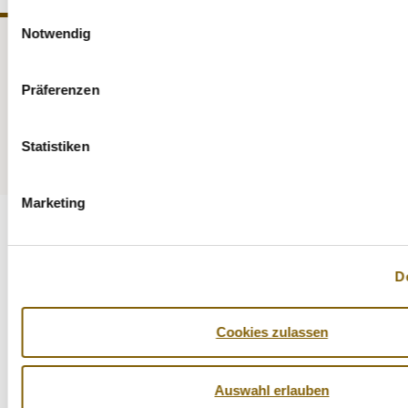
Einwilligungsauswahl
Notwendig
NADA
Recht
Präferenzen
Medizin
Kontrollen
Prävention
Service
Statistiken
Marketing
D
Cookies zulassen
Auswahl erlauben