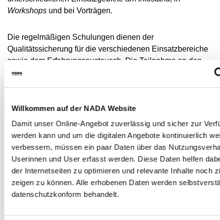
MEDIATHEK
Workshops
und bei Vorträgen.
NEWSLETTER
Die regelmäßigen Schulungen dienen der
STELLENANGEBOTE
Qualitätssicherung für die verschiedenen Einsatzbereiche
ÜBERSICHT DIGITALES ANGEBOT DER NADA
sowie dem Erfahrungsaustausch. Die Teilnahme an den
halbjährlichen Schulungen ist für alle freien
Mitarbeiterinnen und Mitarbeiter der NADA verpflichtend.
Willkommen auf der NADA Website
Im Rahmen ihres Präventionsprogramms
GEMEINSAM
GEGEN DOPING
kann die NADA derzeit auf einen
Pool
Damit unser Online-Angebot zuverlässig und sicher zur Verfü
von circa 50 freien Mitarbeiterinnen und Mitarbeitern
werden kann und um die digitalen Angebote kontinuierlich wei
zurückgreifen, bei denen es sich überwiegend um
verbessern, müssen ein paar Daten über das Nutzungsverha
Studierende der Fächer Sport, Medizin oder Lehramt, aber
Userinnen und User erfasst werden. Diese Daten helfen dabei
auch um verschiedenste Berufstätige mit einem
der Internetseiten zu optimieren und relevante Inhalte noch zi
(leistungs-)sportlichen Hintergrund handelt.
zeigen zu können. Alle erhobenen Daten werden selbstverstä
datenschutzkonform behandelt.