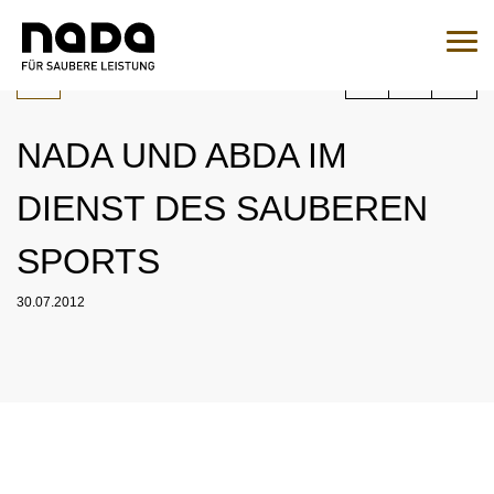
Zum Inhalt springen
Sie sind hier:
Suche
Such
NADA UND ABDA IM
Zur Medikamentenabfrage
DIENST DES SAUBEREN
EN
DE
SPORTS
HOME
30.07.2012
NADA
ÜBERSICHT
RECHT
ORGANISATION
ÜBERSICHT
MEDIZIN
NATIONALES UND INTERNATIONALES
ÜBERSICHT
WADC
ENGAGEMENT
ÜBERSICHT
KONTROLLEN
AUFSICHTSRAT