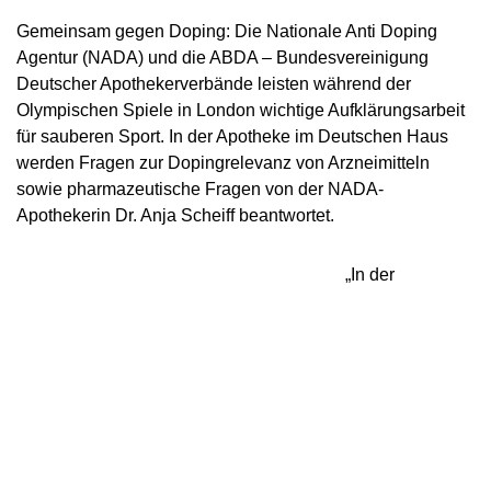
NADC
ÜBERSICHT
SPONSORING UND PARTNER
AKTUELLE MEDIZINISCHE HINWEISE
VORSTAND
Gemeinsam gegen Doping: Die Nationale Anti Doping
ÜBERSICHT
PRÄVENTION
ANTI-DOPING-GESETZ
STANDARDS
JAHRESBERICHTE
Agentur (NADA) und die ABDA – Bundesvereinigung
VERBOTSLISTE
ÜBERSICHT
MITARBEITENDE
KONTROLLSYSTEM
Deutscher Apothekerverbände leisten während der
SANKTIONEN
ÜBERSICHT
SERVICE
SPRICH'S AN
IM KRANKHEITSFALL: MEDIZINISCHE
ASTHMAMEDIKAMENTE IM SPORT
ÜBERSICHT
KOMMISSIONEN
Olympischen Spiele in London wichtige Aufklärungsarbeit
KONTROLLABLAUF
ÜBERSICHT
INTELLIGENCE & INVESTIGATIONS
ÜBERSICHT
AUSNAHMEGENEHMIGUNG (TUE)
GEMEINSAM GEGEN DOPING
INTERNE MELDESTELLE
für sauberen Sport. In der Apotheke im Deutschen Haus
KORTISON IM SPORT
WICHTIGE ÄNDERUNGEN DER
ÜBERSICHT
TRAININGSKONTROLLEN
FORSCHUNG
ÜBERSICHT
werden Fragen zur Dopingrelevanz von Arzneimitteln
DATENSCHUTZ
ERGEBNISMANAGEMENT
DIGITALE BEISPIELLISTE
VERBOTSLISTE 2026
ÜBERSICHT
FORTBILDUNGSANGEBOTE
TESTOSTERON IM SPORT
NEWS
sowie pharmazeutische Fragen von der NADA-
WETTKAMPFKONTROLLEN
DOPINGANALYTIK
ÜBERSICHT
JURISTISCHE VORTRÄGE
DISZIPLINARVERFAHREN
NADAMED
REGELUNG FÜR NICHT-TESTPOOL-
E-LEARNING
Apothekerin Dr. Anja Scheiff beantwortet.
PRESSE
ATHLETINNEN UND -ATHLETEN
ADAMS
BETEILIGTE AM KONTROLLPROZESS
TESTPOOLS
SPORTGERICHTSBARKEIT
DOPINGFALLEN
BLOG
REGELUNG FÜR TESTPOOL-ATHLETINNEN
MEDIKATIONSKONTROLLEN BEI PFERDEN
RISIKOGRUPPEN
„In der
UND -ATHLETEN
TERMINE
MELDEPFLICHTEN
DOWNLOADS
WISSENSCHAFTLICHE PUBLIKATIONEN
WISSENSCENTER
FAQ