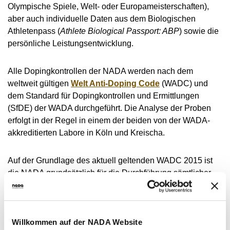
Olympische Spiele, Welt- oder Europameisterschaften),
aber auch individuelle Daten aus dem Biologischen
Athletenpass (
Athlete Biological Passport: ABP
) sowie die
persönliche Leistungsentwicklung.
Alle Dopingkontrollen der NADA werden nach dem
weltweit gültigen
Welt Anti-Doping Code
(WADC) und
dem Standard für Dopingkontrollen und Ermittlungen
(SfDE) der WADA durchgeführt. Die Analyse der Proben
erfolgt in der Regel in einem der beiden von der WADA-
akkreditierten Labore in Köln und Kreischa.
Auf der Grundlage des aktuell geltenden WADC 2015 ist
die NADA grundsätzlich für die Durchführung sämtlicher
Wettkampfkontrollen in Deutschland zuständig. Bis Ende
2014 lag die Verantwortung für die Durchführung von
Wettkampfkontrollen noch überwiegend bei den nationalen
Willkommen auf der NADA Website
Sportfachverbänden.