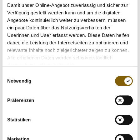
Damit unser Online-Angebot zuverlässig und sicher zur
Trainingskontrollen, die außerhalb von Wettkämpfen im
Verfügung gestellt werden kann und um die digitalen
Training oder zu Hause oder am Arbeits- bzw.
Angebote kontinuierlich weiter zu verbessern, müssen
Ausbildungsplatz durchgeführt werden können, werden
ein paar Daten über das Nutzungsverhalten der
von der NADA grundsätzlich bei Sportler*innen initiiert, die
Userinnen und User erfasst werden. Diese Daten helfen
einem sogenannten
Testpool
der NADA angehören.
dabei, die Leistung der Internetseiten zu optimieren und
relevante Inhalte noch zielgerichteter zeigen zu können.
Alle erhobenen Daten werden selbstverständlich
datenschutzkonform behandelt.
Einwilligungsauswahl
Was sind Testpools?
Notwendig
Insgesamt führt die NADA vier unterschiedliche Formen
Präferenzen
von Testpools: den
Registered Testing Pool (RTP)
, den
Nationalen Testpool (NTP)
, den
Allgemeinen Testpool
(ATP)
sowie den
Team-Testpool (TTP)
.
Statistiken
Die
NADA legt die individuelle Testpoolzugehörigkeit
Marketing