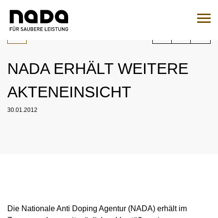
Zum Inhalt springen
Sie sind hier:
Suche
Such
NADA ERHÄLT WEITERE
Zur Medikamentenabfrage
AKTENEINSICHT
EN
DE
30.01.2012
HOME
NADA
ÜBERSICHT
RECHT
ORGANISATION
ÜBERSICHT
MEDIZIN
NATIONALES UND INTERNATIONALES
ÜBERSICHT
WADC
ENGAGEMENT
Die Nationale Anti Doping Agentur (NADA) erhält im
ÜBERSICHT
KONTROLLEN
AUFSICHTSRAT