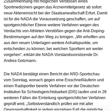
Zusammenhang mit möglichen Verstößen eines
NADC
ÜBERSICHT
SPONSORING UND PARTNER
AKTUELLE MEDIZINISCHE HINWEISE
VORSTAND
Sportmediziners gegen das Arzneimittelgesetz ab sofort
ÜBERSICHT
PRÄVENTION
ANTI-DOPING-GESETZ
STANDARDS
JAHRESBERICHTE
neue Akteneinsicht bei der Staatsanwaltschaft Erfurt. Damit
VERBOTSLISTE
ÜBERSICHT
MITARBEITENDE
KONTROLLSYSTEM
ist für die NADA die Voraussetzung geschaffen, um auf
SANKTIONEN
ÜBERSICHT
SERVICE
SPRICH'S AN
IM KRANKHEITSFALL: MEDIZINISCHE
ASTHMAMEDIKAMENTE IM SPORT
ÜBERSICHT
KOMMISSIONEN
sportgerichtlicher Ebene weitere Verfahren wegen des
KONTROLLABLAUF
ÜBERSICHT
INTELLIGENCE & INVESTIGATIONS
ÜBERSICHT
AUSNAHMEGENEHMIGUNG (TUE)
GEMEINSAM GEGEN DOPING
INTERNE MELDESTELLE
Verdachts von Athleten-Verstößen gegen die Anti-Doping-
KORTISON IM SPORT
WICHTIGE ÄNDERUNGEN DER
ÜBERSICHT
TRAININGSKONTROLLEN
FORSCHUNG
ÜBERSICHT
Bestimmungen auf den Weg zu bringen. „Wir erhoffen uns
DATENSCHUTZ
ERGEBNISMANAGEMENT
DIGITALE BEISPIELLISTE
VERBOTSLISTE 2026
ÜBERSICHT
FORTBILDUNGSANGEBOTE
TESTOSTERON IM SPORT
NEWS
aus den neuen Unterlagen weitere Anhaltspunkte, um
WETTKAMPFKONTROLLEN
DOPINGANALYTIK
ÜBERSICHT
JURISTISCHE VORTRÄGE
DISZIPLINARVERFAHREN
NADAMED
REGELUNG FÜR NICHT-TESTPOOL-
E-LEARNING
entscheiden zu können, bei welchen Sportlern wir weiter
PRESSE
ATHLETINNEN UND -ATHLETEN
ADAMS
BETEILIGTE AM KONTROLLPROZESS
TESTPOOLS
vorgehen“, erklärt die NADA-Vorstandsvorsitzende Dr.
SPORTGERICHTSBARKEIT
DOPINGFALLEN
BLOG
Andrea Gotzmann.
REGELUNG FÜR TESTPOOL-ATHLETINNEN
MEDIKATIONSKONTROLLEN BEI PFERDEN
RISIKOGRUPPEN
UND -ATHLETEN
TERMINE
MELDEPFLICHTEN
Die NADA bestätigt einen Bericht der ARD-Sportschau
DOWNLOADS
vom Sonntag, wonach gegen eine Eisschnellläuferin und
WISSENSCHAFTLICHE PUBLIKATIONEN
einen Radsportler bereits Verfahren vor der Deutschen
Institution für Schiedsgerichtsbarkeit (DIS) laufen und in 28
WISSENSCENTER
weiteren Fällen die Einleitung sportgerichtlicher Verfahren
FAQ
geprüft wird. „Selbstverständlich prüfen wir mit aller
Gewissenhaftigkeit in jedem einzelnen Fall die mögliche