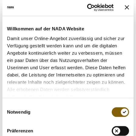
MEDIATHEK
Anwendung verbotener Methoden, ganz gleich, ob es sich
NEWSLETTER
dabei um Olympiasieger oder Nachwuchssportler handelt“,
sagt Gotzmann.
STELLENANGEBOTE
Willkommen auf der NADA Website
ÜBERSICHT DIGITALES ANGEBOT DER NADA
Das rechtsgültige Urteil des Internationalen
Damit unser Online-Angebot zuverlässig und sicher zur
Sportgerichtshofes CAS vom 25. November 2009 im
Verfügung gestellt werden kann und um die digitalen
Dopingfall Pechstein war Auslöser der behördlichen
Angebote kontinuierlich weiter zu verbessern, müssen
Ermittlungen, die von der Schwerpunktstaatsanwaltschaft
ein paar Daten über das Nutzungsverhalten der
München I aufgenommen und später nach Erfurt
Userinnen und User erfasst werden. Diese Daten helfen
übergeben wurden. Mit den staatlichen Behörden arbeitet
dabei, die Leistung der Internetseiten zu optimieren und
die NADA seither kontinuierlich zusammen.
relevante Inhalte noch zielgerichteter zeigen zu können.
Alle erhobenen Daten werden selbstverständlich
datenschutzkonform behandelt.
Seit Bekanntwerden der staatsanwaltschaftlich
angeordneten Hausdurchsuchung in den Räumen des
Einwilligungsauswahl
Arztes und des Olympiastützpunktes Thüringen im April
Notwendig
2011 treibt die NADA die Aufklärung möglicher
Dopingverstöße in diesem Zusammenhang so intensiv und
Präferenzen
schnell voran, wie es ihr juristisch möglich ist. Am 2. Mai