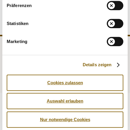
MEDIATHEK
Präferenzen
NEWSLETTER
STELLENANGEBOTE
Statistiken
ÜBERSICHT DIGITALES ANGEBOT DER NADA
Marketing
NADA
Recht
Medizin
Kontrollen
Details zeigen
Prävention
Service
Cookies zulassen
Auswahl erlauben
Nur notwendige Cookies