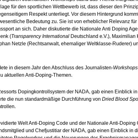
ge für den sportlichen Wettbewerb ist, dass dieser den Prinz
genseitigem Respekt unterliegt. Vor diesem Hintergrund komm
 wesentliche Bedeutung zu. Sie ist von erheblicher Relevanz für
ssport an sich. Daher diskutierte die Nationale Anti Doping A
enk (
Transparency International
Deutschland e.V.), Maximilian 
ephan Netzle (Rechtsanwalt, ehemaliger Weltklasse-Ruderer) und
ete in diesem Jahr den Abschluss des Journalisten-
Workshops
zu aktuellen Anti-Doping-Themen.
 Ressorts Dopingkontrollsystem der NADA, gab einen Einblick i
erte die nun standardmäßige Durchführung von
Dried Blood Spo
trollen.
revidierte Welt Anti-Doping Code und der Nationale Anti-Doping
andsmitglied und Chefjustitiar der NADA, gab einen Einblick in d
iteten Regelwerkes und die Neuerungen des Ergebnismanage