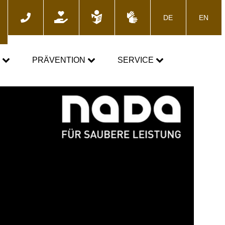
DE
EN
he
N
PRÄVENTION
SERVICE
GEMEINSAM GEGEN DOPING
News
Fortbildungsangebote
Presse
E-Learning
Blog
Termine
ozess
Downloads