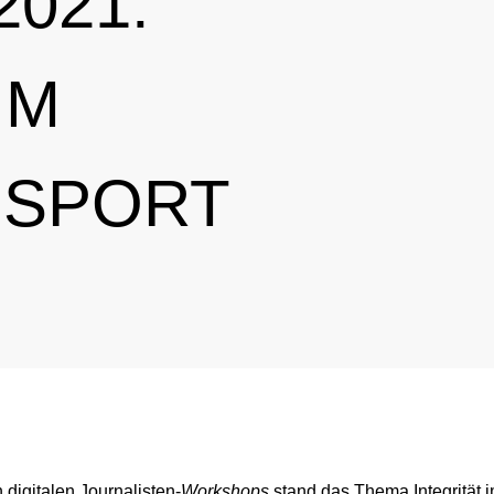
021:
IM
 SPORT
 digitalen Journalisten-
Workshops
stand das Thema Integrität 