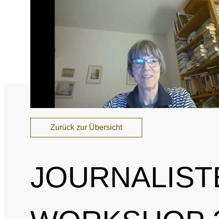
Nationales und inte
Sponsoring und Part
Jahresberichte
SPRICH'S AN
Intel
Interne Meldestelle
Date
Zurück zur Übersicht
Juri
JOURNALIST