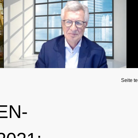
rnationales Engagement
Ergebnismanagement
Wichtige Änderungen der Verbotsliste 2026
Trainingskontrollen
ner
Disziplinarverfahren
Im Krankheitsfall: Medizinische Ausnahmegenehmigung (
Testpools
Sportgerichtsbarkeit
Regelung für Nicht-Testpool-Athletinnen und -Athleten
Risikogruppen
ligence & Investigations
Regelung für Testpool-Athletinnen und -Athleten
Meldepflichten
nschutz
Digitale Beispielliste
Wettkampfkontrollen
Seite te
stische Vorträge
NADAmed
ADAMS
EN-
Dopingfallen
Medikationskontrollen bei P