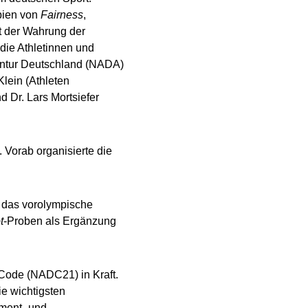
ipien von
Fairness
,
t der Wahrung der
 die Athletinnen und
gentur Deutschland (NADA)
Klein (Athleten
 Dr. Lars Mortsiefer
. Vorab organisierte die
n das vorolympische
t
-Proben als Ergänzung
 Code (NADC21) in Kraft.
ie wichtigsten
ment- und