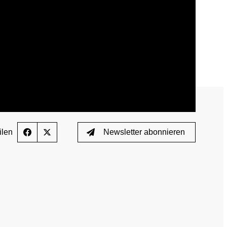
Wissenschaftliche Publikationen
TUE)
Wissenscenter
FAQ
Mediathek
Newsletter
ilen
Newsletter abonnieren
Stellenangebote
ferden
Übersicht digitales Angebot der NADA