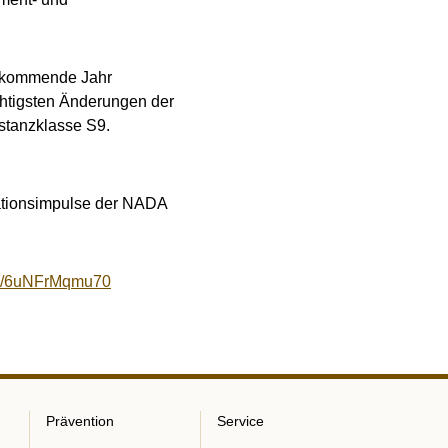
s kommende Jahr
ichtigsten Änderungen der
stanzklasse S9.
mationsimpulse der NADA
.be/6uNFrMqmu70
Prävention
Service