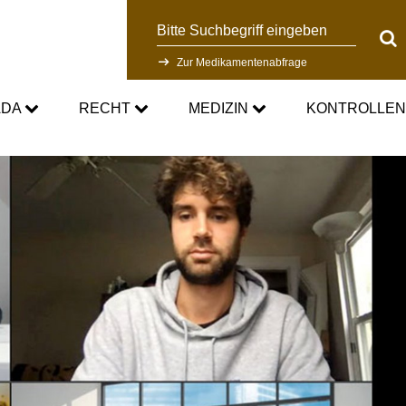
Suche
Suc
Zur Medikamentenabfrage
ADA
RECHT
MEDIZIN
KONTROLLE
DC
Aktuelle medizinische Hinweise
Kontrollsystem
Standards
Asthmamedikamente im Sport
Forschung
DC
Kortison im Sport
Kontrollablauf
-Doping-Gesetz
Testosteron im Sport
Dopinganalytik
tionen
Verbotsliste
Beteiligte am Kontrollpr