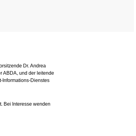
Mediathek
Newsletter
Stellenangebote
ferden
Übersicht digitales Angebot der NADA
rsitzende Dr. Andrea
er ABDA, und der leitende
t-Informations-Dienstes
t. Bei Interesse wenden