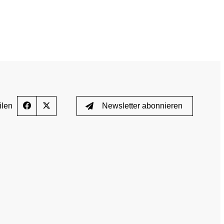
GEMEINSAM GEGEN DOPING
News
Fortbildungsangebote
Presse
E-Learning
Blog
ilen
Newsletter abonnieren
Termine
ozess
Downloads
Wissenschaftliche Publikationen
TUE)
Wissenscenter
FAQ