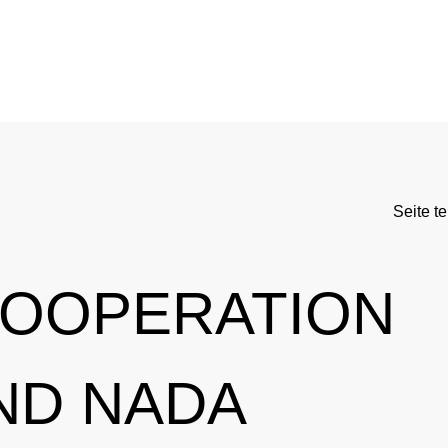
DC
Aktuelle medizinische Hinweise
Kontrollsystem
Standards
Asthmamedikamente im Sport
Forschung
DC
Kortison im Sport
Kontrollablauf
Seite te
-Doping-Gesetz
Testosteron im Sport
Dopinganalytik
tionen
Verbotsliste
Beteiligte am Kontrollpr
KOOPERATION
rnationales Engagement
Ergebnismanagement
Wichtige Änderungen der Verbotsliste 2026
Trainingskontrollen
ND NADA
ner
Disziplinarverfahren
Im Krankheitsfall: Medizinische Ausnahmegenehmigung (
Testpools
Sportgerichtsbarkeit
Regelung für Nicht-Testpool-Athletinnen und -Athleten
Risikogruppen