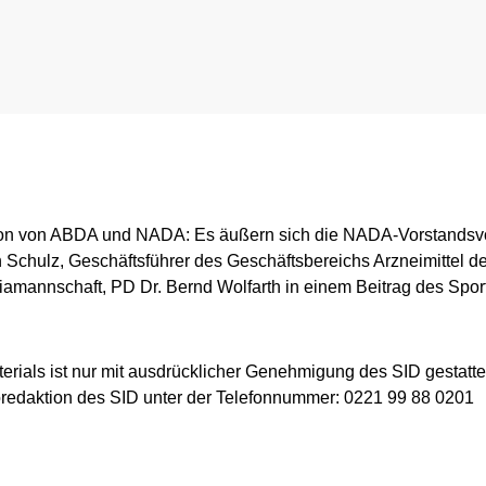
ligence & Investigations
Regelung für Testpool-Athletinnen und -Athleten
Meldepflichten
nschutz
Digitale Beispielliste
Wettkampfkontrollen
stische Vorträge
NADAmed
ADAMS
Dopingfallen
Medikationskontrollen bei P
ion von ABDA und NADA: Es äußern sich die NADA-Vorstandsvo
n Schulz, Geschäftsführer des Geschäftsbereichs Arzneimittel d
iamannschaft, PD Dr. Bernd Wolfarth in einem Beitrag des Spor
rials ist nur mit ausdrücklicher Genehmigung des SID gestatte
eoredaktion des SID unter der Telefonnummer: 0221 99 88 0201