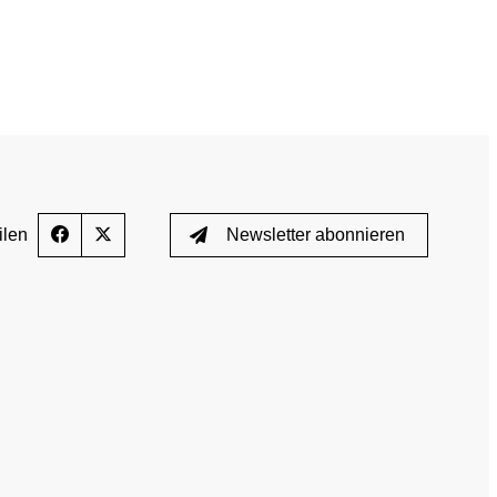
GEMEINSAM GEGEN DOPING
News
Fortbildungsangebote
Presse
E-Learning
Blog
ilen
Newsletter abonnieren
Termine
ozess
Downloads
Wissenschaftliche Publikationen
TUE)
Wissenscenter
FAQ