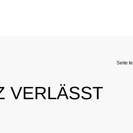
DC
Aktuelle medizinische Hinweise
Kontrollsystem
Standards
Asthmamedikamente im Sport
Forschung
DC
Kortison im Sport
Kontrollablauf
Seite te
-Doping-Gesetz
Testosteron im Sport
Dopinganalytik
tionen
Verbotsliste
Beteiligte am Kontrollpr
Z VERLÄSST
rnationales Engagement
Ergebnismanagement
Wichtige Änderungen der Verbotsliste 2026
Trainingskontrollen
ner
Disziplinarverfahren
Im Krankheitsfall: Medizinische Ausnahmegenehmigung (
Testpools
Sportgerichtsbarkeit
Regelung für Nicht-Testpool-Athletinnen und -Athleten
Risikogruppen