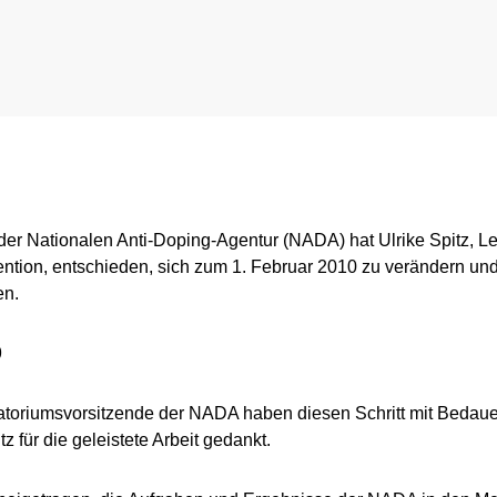
ligence & Investigations
Regelung für Testpool-Athletinnen und -Athleten
Meldepflichten
nschutz
Digitale Beispielliste
Wettkampfkontrollen
stische Vorträge
NADAmed
ADAMS
Dopingfallen
Medikationskontrollen bei P
 der Nationalen Anti-Doping-Agentur (NADA) hat Ulrike Spitz, Lei
tion, entschieden, sich zum 1. Februar 2010 zu verändern und
en.
9
atoriumsvorsitzende der NADA haben diesen Schritt mit Bedaue
 für die geleistete Arbeit gedankt.