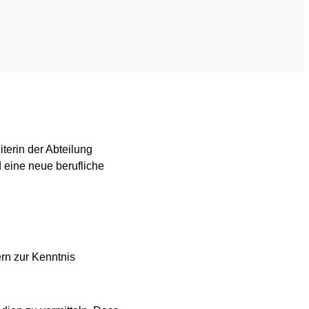
Mediathek
Newsletter
Stellenangebote
ferden
Übersicht digitales Angebot der NADA
terin der Abteilung
 eine neue berufliche
rn zur Kenntnis