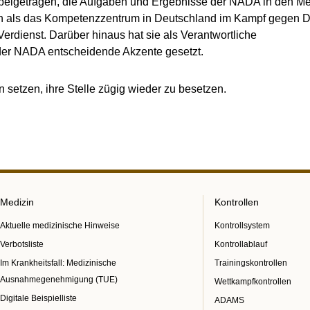
beigetragen, die Aufgaben und Ergebnisse der NADA in den Med
n als das Kompetenzzentrum in Deutschland im Kampf gegen D
r Verdienst. Darüber hinaus hat sie als Verantwortliche
 der NADA entscheidende Akzente gesetzt.
 setzen, ihre Stelle zügig wieder zu besetzen.
Medizin
Kontrollen
Aktuelle medizinische Hinweise
Kontrollsystem
Verbotsliste
Kontrollablauf
Im Krankheitsfall: Medizinische
Trainingskontrollen
Ausnahmegenehmigung (TUE)
Wettkampfkontrollen
Digitale Beispielliste
ADAMS