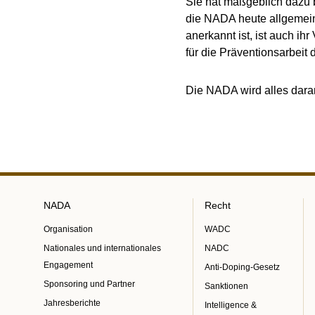
Sie hat maßgeblich dazu 
die NADA heute allgemei
anerkannt ist, ist auch ih
für die Präventionsarbeit
Die NADA wird alles daran
NADA
Recht
Organisation
WADC
Nationales und internationales
NADC
Engagement
Anti-Doping-Gesetz
Sponsoring und Partner
Sanktionen
Jahresberichte
Intelligence &