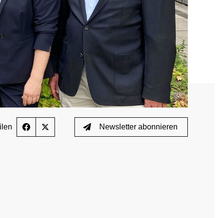
Wissenschaftliche Publikationen
TUE)
Wissenscenter
FAQ
Mediathek
Newsletter
ilen
Newsletter abonnieren
Stellenangebote
ferden
Übersicht digitales Angebot der NADA