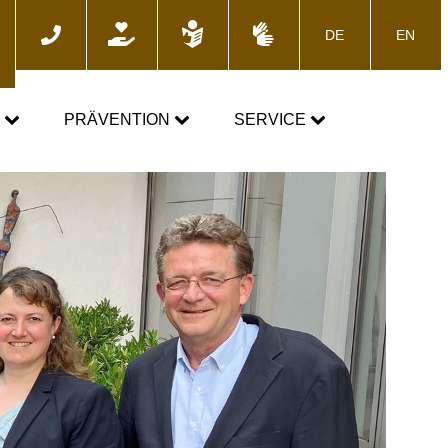
DE
EN
he
N
PRÄVENTION
SERVICE
GEMEINSAM GEGEN DOPING
News
Fortbildungsangebote
Presse
E-Learning
Blog
Termine
ozess
Downloads