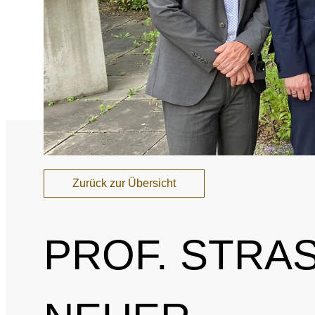
Nationales und inte
Sponsoring und Part
Jahresberichte
SPRICH'S AN
Intel
Interne Meldestelle
Date
Zurück zur Übersicht
Juri
PROF. STRA