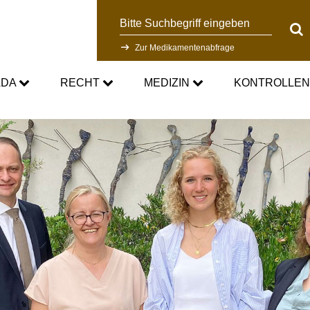
Suche
Suc
Zur Medikamentenabfrage
ADA
RECHT
MEDIZIN
KONTROLLE
DC
Aktuelle medizinische Hinweise
Kontrollsystem
Standards
Asthmamedikamente im Sport
Forschung
DC
Kortison im Sport
Kontrollablauf
-Doping-Gesetz
Testosteron im Sport
Dopinganalytik
tionen
Verbotsliste
Beteiligte am Kontrollpr