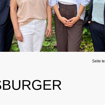
rnationales Engagement
Ergebnismanagement
Wichtige Änderungen der Verbotsliste 2026
Trainingskontrollen
ner
Disziplinarverfahren
Im Krankheitsfall: Medizinische Ausnahmegenehmigung (
Testpools
Sportgerichtsbarkeit
Regelung für Nicht-Testpool-Athletinnen und -Athleten
Risikogruppen
ligence & Investigations
Regelung für Testpool-Athletinnen und -Athleten
Meldepflichten
nschutz
Digitale Beispielliste
Wettkampfkontrollen
Seite te
stische Vorträge
NADAmed
ADAMS
SBURGER
Dopingfallen
Medikationskontrollen bei P