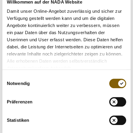
MEDIATHEK
Willkommen auf der NADA Website
Das Foundation Board der WADA hat Prof. Dr. Christian
Strasburger, Leiter des Bereichs Klinische Endokrinologie
Damit unser Online-Angebot zuverlässig und sicher zur
NEWSLETTER
an der Klinik für Endokrinologie, Diabetes und
Verfügung gestellt werden kann und um die digitalen
STELLENANGEBOTE
Ernährungsmedizin der Charité Berlin, auf Vorschlag der
Angebote kontinuierlich weiter zu verbessern, müssen
NADA in das Health, Medical und Research Committee
ein paar Daten über das Nutzungsverhalten der
ÜBERSICHT DIGITALES ANGEBOT DER NADA
(HMRC) der WADA berufen. Prof. Strasburger ist auch
Userinnen und User erfasst werden. Diese Daten helfen
Mitglied des Aufsichtsrats der NADA.
dabei, die Leistung der Internetseiten zu optimieren und
relevante Inhalte noch zielgerichteter zeigen zu können.
Alle erhobenen Daten werden selbstverständlich
Das HMRC berät die WADA in allen medizinischen
datenschutzkonform behandelt.
Fragestellungen und koordiniert die Expertengruppen für
die Verbotsliste, Medizinische Ausnahmegenehmigungen
Einwilligungsauswahl
(TUE), Laborakkreditierungen und Gendoping.
Notwendig
Dominic Müser, Leiter des Ressorts Prävention der NADA
Präferenzen
ist zudem vom WADA Foundation Board in Colorado
Springs in das Education Committee der WADA berufen
Statistiken
worden. Die Kandidatur wurde neben den deutschen
Partnern, dem Bundesministerium des Innern und dem