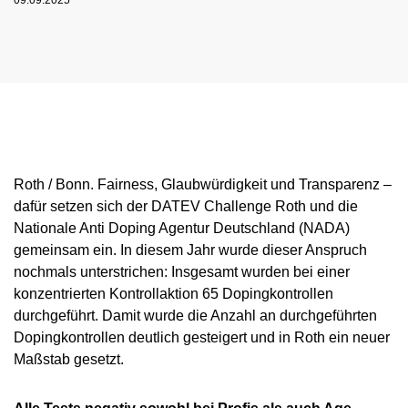
09.09.2025
NADC
ÜBERSICHT
SPONSORING UND PARTNER
AKTUELLE MEDIZINISCHE HINWEISE
VORSTAND
ÜBERSICHT
PRÄVENTION
ANTI-DOPING-GESETZ
STANDARDS
JAHRESBERICHTE
VERBOTSLISTE
ÜBERSICHT
MITARBEITENDE
KONTROLLSYSTEM
SANKTIONEN
ÜBERSICHT
SERVICE
SPRICH'S AN
IM KRANKHEITSFALL: MEDIZINISCHE
ASTHMAMEDIKAMENTE IM SPORT
ÜBERSICHT
KOMMISSIONEN
KONTROLLABLAUF
ÜBERSICHT
INTELLIGENCE & INVESTIGATIONS
ÜBERSICHT
AUSNAHMEGENEHMIGUNG (TUE)
GEMEINSAM GEGEN DOPING
INTERNE MELDESTELLE
KORTISON IM SPORT
WICHTIGE ÄNDERUNGEN DER
ÜBERSICHT
TRAININGSKONTROLLEN
FORSCHUNG
ÜBERSICHT
DATENSCHUTZ
ERGEBNISMANAGEMENT
DIGITALE BEISPIELLISTE
VERBOTSLISTE 2026
ÜBERSICHT
FORTBILDUNGSANGEBOTE
TESTOSTERON IM SPORT
NEWS
WETTKAMPFKONTROLLEN
DOPINGANALYTIK
ÜBERSICHT
JURISTISCHE VORTRÄGE
DISZIPLINARVERFAHREN
NADAMED
REGELUNG FÜR NICHT-TESTPOOL-
E-LEARNING
PRESSE
Roth / Bonn. Fairness, Glaubwürdigkeit und Transparenz –
ATHLETINNEN UND -ATHLETEN
ADAMS
BETEILIGTE AM KONTROLLPROZESS
TESTPOOLS
SPORTGERICHTSBARKEIT
DOPINGFALLEN
dafür setzen sich der DATEV Challenge Roth und die
BLOG
REGELUNG FÜR TESTPOOL-ATHLETINNEN
MEDIKATIONSKONTROLLEN BEI PFERDEN
RISIKOGRUPPEN
Nationale Anti Doping Agentur Deutschland (NADA)
UND -ATHLETEN
TERMINE
gemeinsam ein. In diesem Jahr wurde dieser Anspruch
MELDEPFLICHTEN
nochmals unterstrichen: Insgesamt wurden bei einer
DOWNLOADS
konzentrierten Kontrollaktion 65 Dopingkontrollen
WISSENSCHAFTLICHE PUBLIKATIONEN
durchgeführt. Damit wurde die Anzahl an durchgeführten
Dopingkontrollen deutlich gesteigert und in Roth ein neuer
WISSENSCENTER
Maßstab gesetzt.
FAQ