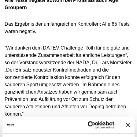
Alle Tests negativ sowohl bei Profis als auch Age
MEDIATHEK
Groupern
NEWSLETTER
STELLENANGEBOTE
Das Ergebnis der umfangreichen Kontrollen: Alle 65 Tests
waren negativ.
ÜBERSICHT DIGITALES ANGEBOT DER NADA
“Wir danken dem DATEV Challenge Roth für die gute und
unterstützende Zusammenarbeit für ehrliche Leistungen“,
so der Vorstandsvorsitzende der NADA, Dr. Lars Mortsiefer.
„Der Einsatz neuester Kontrollmethoden und die
konzentrierte Kontrollaktion konnte erfolgreich für den
sauberen Sport umgesetzt werden. Im Rahmen eines
ganzheitlichen Ansatzes haben wir gemeinsam auch
Prävention und Aufklärung vor Ort zum Schutz der
sauberen Athletinnen und Athleten vor Doping betreiben
können.“
NADA verantwortlich für alle Kontrollen