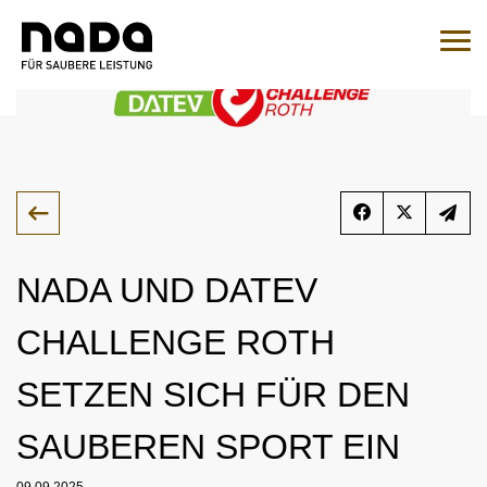
Zum Inhalt springen
Sie sind hier:
Suche
Such
Zur Medikamentenabfrage
EN
DE
HOME
NADA UND DATEV
NADA
CHALLENGE ROTH
ÜBERSICHT
RECHT
SETZEN SICH FÜR DEN
ORGANISATION
ÜBERSICHT
MEDIZIN
SAUBEREN SPORT EIN
NATIONALES UND INTERNATIONALES
ÜBERSICHT
WADC
ENGAGEMENT
ÜBERSICHT
KONTROLLEN
AUFSICHTSRAT