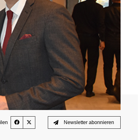
Wissenschaftliche Publikationen
TUE)
Wissenscenter
FAQ
Mediathek
Newsletter
Stellenangebote
ferden
Übersicht digitales Angebot der NADA
ilen
Newsletter abonnieren