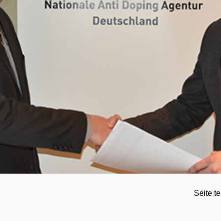
rnationales Engagement
Ergebnismanagement
Wichtige Änderungen der Verbotsliste 2026
Trainingskontrollen
ner
Disziplinarverfahren
Im Krankheitsfall: Medizinische Ausnahmegenehmigung (
Testpools
Sportgerichtsbarkeit
Regelung für Nicht-Testpool-Athletinnen und -Athleten
Risikogruppen
ligence & Investigations
Regelung für Testpool-Athletinnen und -Athleten
Meldepflichten
nschutz
Digitale Beispielliste
Wettkampfkontrollen
stische Vorträge
NADAmed
ADAMS
Dopingfallen
Medikationskontrollen bei P
Seite te