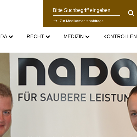
Suche
Suc
Zur Medikamentenabfrage
ADA
RECHT
MEDIZIN
KONTROLLE
DC
Aktuelle medizinische Hinweise
Kontrollsystem
Standards
Asthmamedikamente im Sport
Forschung
DC
Kortison im Sport
Kontrollablauf
-Doping-Gesetz
Testosteron im Sport
Dopinganalytik
tionen
Verbotsliste
Beteiligte am Kontrollpr