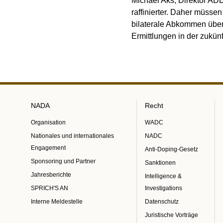
Michael Aks, Direktor ADD
raffinierter. Daher müssen
bilaterale Abkommen über
Ermittlungen in der zukün
NADA
Recht
Organisation
WADC
Nationales und internationales
NADC
Engagement
Anti-Doping-Gesetz
Sponsoring und Partner
Sanktionen
Jahresberichte
Intelligence &
SPRICH'S AN
Investigations
Interne Meldestelle
Datenschutz
Juristische Vorträge