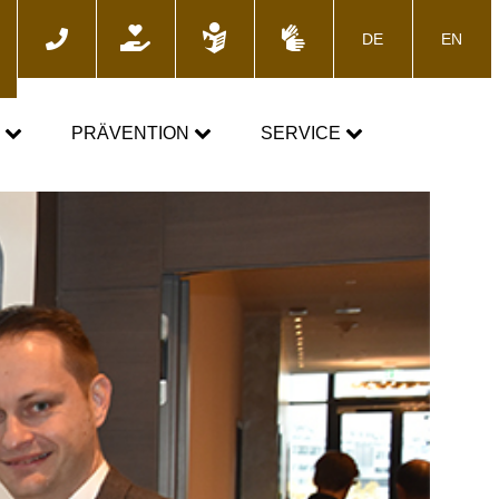
DE
EN
he
N
PRÄVENTION
SERVICE
GEMEINSAM GEGEN DOPING
News
Fortbildungsangebote
Presse
E-Learning
Blog
Termine
ozess
Downloads