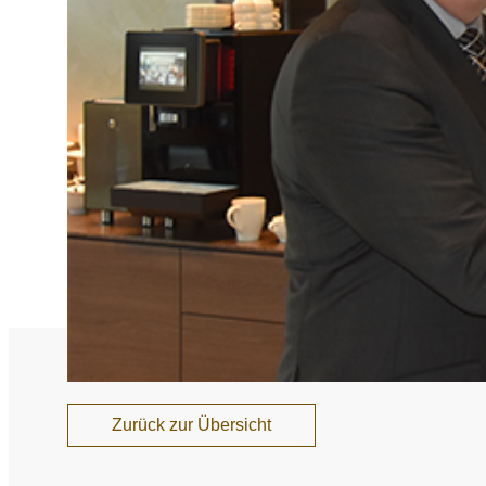
Nationales und inte
Sponsoring und Part
Jahresberichte
SPRICH'S AN
Intel
Interne Meldestelle
Date
Juri
Zurück zur Übersicht