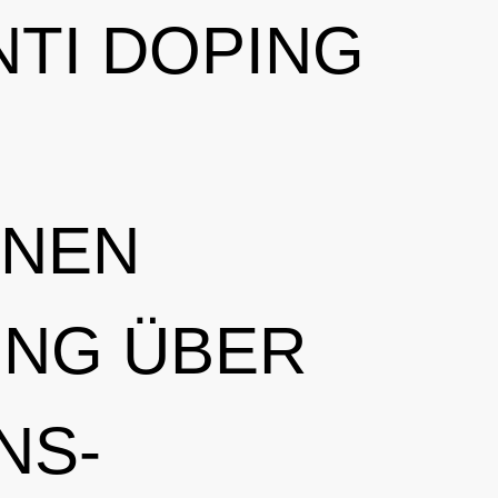
NTI DOPING
HNEN
UNG ÜBER
NS­