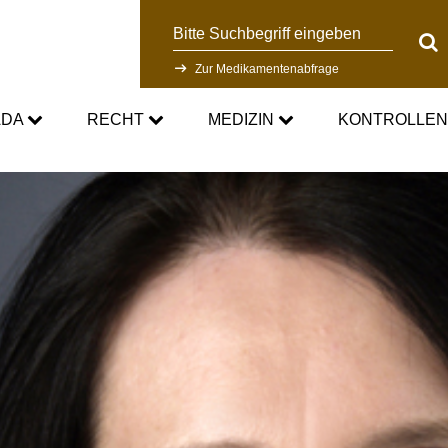
Suche
Suc
Zur Medikamentenabfrage
ADA
RECHT
MEDIZIN
KONTROLLE
DC
Aktuelle medizinische Hinweise
Kontrollsystem
Standards
Asthmamedikamente im Sport
Forschung
DC
Kortison im Sport
Kontrollablauf
-Doping-Gesetz
Testosteron im Sport
Dopinganalytik
tionen
Verbotsliste
Beteiligte am Kontrollpr