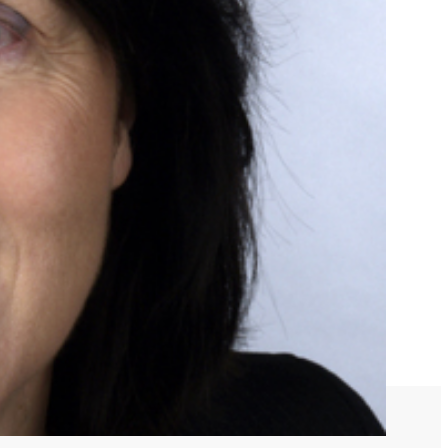
Wissenschaftliche Publikationen
TUE)
Wissenscenter
FAQ
Mediathek
Newsletter
Stellenangebote
ferden
Übersicht digitales Angebot der NADA