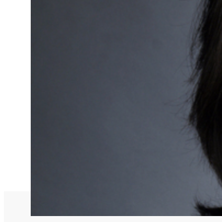
Nationales und inte
Sponsoring und Part
Jahresberichte
SPRICH'S AN
Intel
Interne Meldestelle
Date
Juri