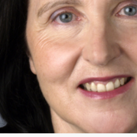
rnationales Engagement
Ergebnismanagement
Wichtige Änderungen der Verbotsliste 2026
Trainingskontrollen
ner
Disziplinarverfahren
Im Krankheitsfall: Medizinische Ausnahmegenehmigung (
Testpools
Sportgerichtsbarkeit
Regelung für Nicht-Testpool-Athletinnen und -Athleten
Risikogruppen
ligence & Investigations
Regelung für Testpool-Athletinnen und -Athleten
Meldepflichten
nschutz
Digitale Beispielliste
Wettkampfkontrollen
stische Vorträge
NADAmed
ADAMS
Dopingfallen
Medikationskontrollen bei P