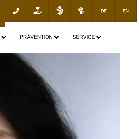
DE
EN
he
N
PRÄVENTION
SERVICE
GEMEINSAM GEGEN DOPING
News
Fortbildungsangebote
Presse
E-Learning
Blog
Termine
ozess
Downloads