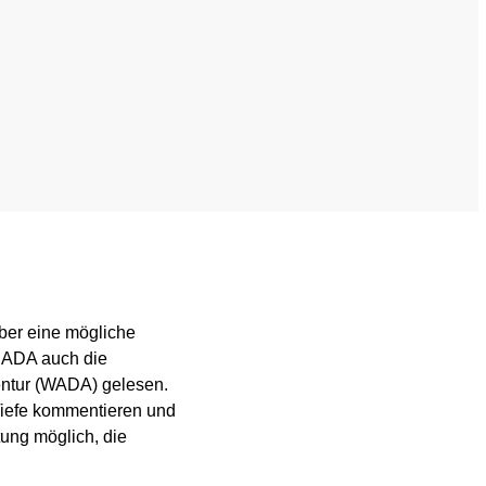
Wissenschaftliche Publikationen
TUE)
Wissenscenter
FAQ
Mediathek
Newsletter
ber eine mögliche
Stellenangebote
 NADA auch die
entur (WADA) gelesen.
ferden
Übersicht digitales Angebot der NADA
Tiefe kommentieren und
ung möglich, die