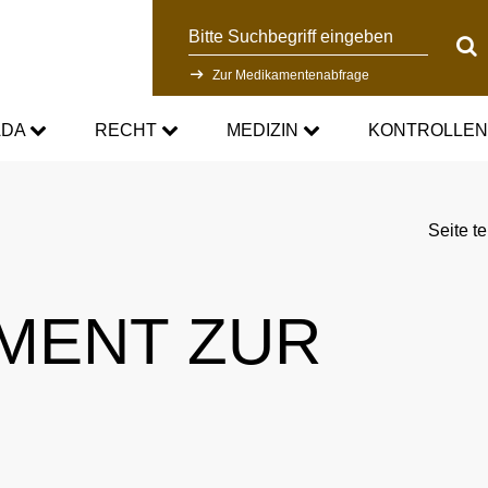
Suche
Suc
Zur Medikamentenabfrage
ADA
RECHT
MEDIZIN
KONTROLLE
DC
Aktuelle medizinische Hinweise
Kontrollsystem
Seite te
Standards
Asthmamedikamente im Sport
Forschung
MENT ZUR
DC
Kortison im Sport
Kontrollablauf
-Doping-Gesetz
Testosteron im Sport
Dopinganalytik
tionen
Verbotsliste
Beteiligte am Kontrollpr