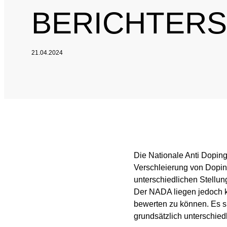
BERICHTER
Nationales und inte
Sponsoring und Part
21.04.2024
Jahresberichte
SPRICH'S AN
Intel
Interne Meldestelle
Date
Die Nationale Anti Dopin
Juri
Verschleierung von Dopin
unterschiedlichen Stellu
Der NADA liegen jedoch k
bewerten zu können. Es si
grundsätzlich unterschied