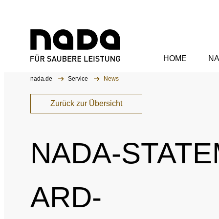
HOME
N
Zum Inhalt springen
Sie sind hier:
nada.de
Service
News
Organisation
WA
Zurück zur Übersicht
Aufsichtsrat
NADA-STATE
Vorstand
NA
Mitarbeitende
Anti
ARD-
Kommissionen
Sank