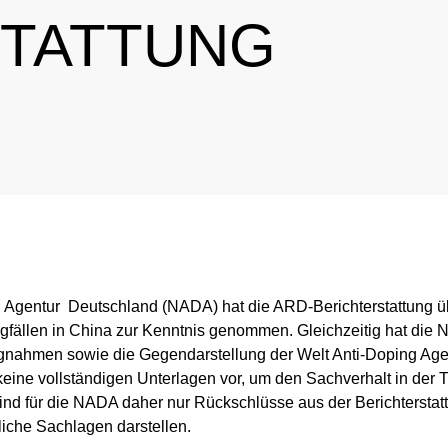
STATTUNG
rnationales Engagement
Ergebnismanagement
Wichtige Änderungen der Verbotsliste 2026
Trainingskontrollen
ner
Disziplinarverfahren
Im Krankheitsfall: Medizinische Ausnahmegenehmigung (
Testpools
Sportgerichtsbarkeit
Regelung für Nicht-Testpool-Athletinnen und -Athleten
Risikogruppen
ligence & Investigations
Regelung für Testpool-Athletinnen und -Athleten
Meldepflichten
nschutz
Digitale Beispielliste
Wettkampfkontrollen
g Agentur Deutschland (NADA) hat die ARD-Berichterstattung ü
stische Vorträge
NADAmed
ADAMS
gfällen in China zur Kenntnis genommen. Gleichzeitig hat die
ngnahmen sowie die Gegendarstellung der Welt Anti-Doping Ag
Dopingfallen
Medikationskontrollen bei P
eine vollständigen Unterlagen vor, um den Sachverhalt in der 
nd für die NADA daher nur Rückschlüsse aus der Berichterstatt
liche Sachlagen darstellen.