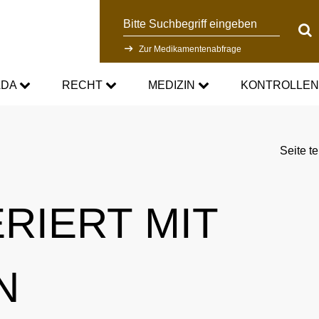
Suche
Suc
Zur Medikamentenabfrage
ADA
RECHT
MEDIZIN
KONTROLLE
DC
Aktuelle medizinische Hinweise
Kontrollsystem
Seite te
Standards
Asthmamedikamente im Sport
Forschung
RIERT MIT
DC
Kortison im Sport
Kontrollablauf
-Doping-Gesetz
Testosteron im Sport
Dopinganalytik
N
tionen
Verbotsliste
Beteiligte am Kontrollpr