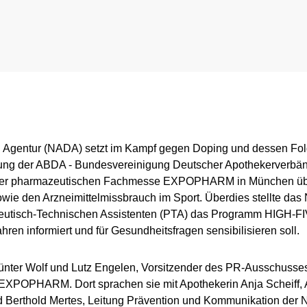
rnationales Engagement
Ergebnismanagement
Wichtige Änderungen der Verbotsliste 2026
Trainingskontrollen
ner
Disziplinarverfahren
Im Krankheitsfall: Medizinische Ausnahmegenehmigung (
Testpools
Sportgerichtsbarkeit
Regelung für Nicht-Testpool-Athletinnen und -Athleten
Risikogruppen
ligence & Investigations
Regelung für Testpool-Athletinnen und -Athleten
Meldepflichten
g Agentur (NADA) setzt im Kampf gegen Doping und dessen Fol
dung der ABDA - Bundesvereinigung Deutscher Apothekerverbän
nschutz
Digitale Beispielliste
Wettkampfkontrollen
 der pharmazeutischen Fachmesse EXPOPHARM in München übe
wie den Arzneimittelmissbrauch im Sport. Überdies stellte d
stische Vorträge
NADAmed
ADAMS
utisch-Technischen Assistenten (PTA) das Programm HIGH-FIV
hren informiert und für Gesundheitsfragen sensibilisieren soll.
Dopingfallen
Medikationskontrollen bei P
nter Wolf und Lutz Engelen, Vorsitzender des PR-Ausschusse
XPOPHARM. Dort sprachen sie mit Apothekerin Anja Scheiff, 
 Berthold Mertes, Leitung Prävention und Kommunikation der 