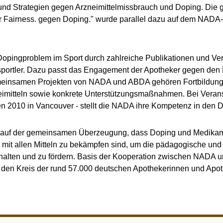
d Strategien gegen Arzneimittelmissbrauch und Doping. Die
airness. gegen Doping." wurde parallel dazu auf dem NADA-S
pingproblem im Sport durch zahlreiche Publikationen und Ver
portler. Dazu passt das Engagement der Apotheker gegen den
emeinsamen Projekten von NADA und ABDA gehören Fortbildung
imitteln sowie konkrete Unterstützungsmaßnahmen. Bei Verans
n 2010 in Vancouver - stellt die NADA ihre Kompetenz in den D
 auf der gemeinsamen Überzeugung, dass Doping und Medika
t mit allen Mitteln zu bekämpfen sind, um die pädagogische un
rhalten und zu fördern. Basis der Kooperation zwischen NADA u
n den Kreis der rund 57.000 deutschen Apothekerinnen und Apot