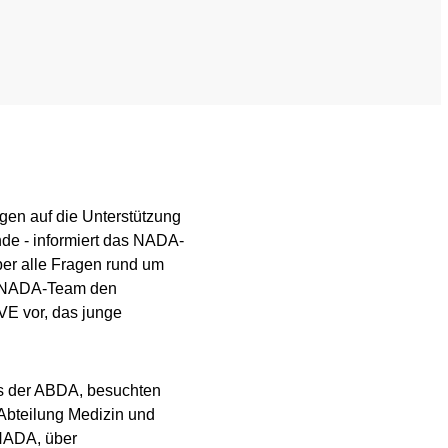
Wissenschaftliche Publikationen
TUE)
Wissenscenter
FAQ
Mediathek
gen auf die Unterstützung
de - informiert das NADA-
Newsletter
r alle Fragen rund um
as NADA-Team den
Stellenangebote
E vor, das junge
ferden
Übersicht digitales Angebot der NADA
s der ABDA, besuchten
Abteilung Medizin und
NADA, über