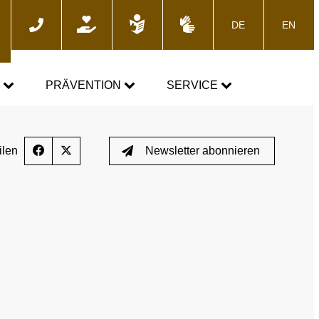
DE
EN
he
N
PRÄVENTION
SERVICE
GEMEINSAM GEGEN DOPING
News
ilen
Newsletter abonnieren
Fortbildungsangebote
Presse
E-Learning
Blog
Termine
ozess
Downloads