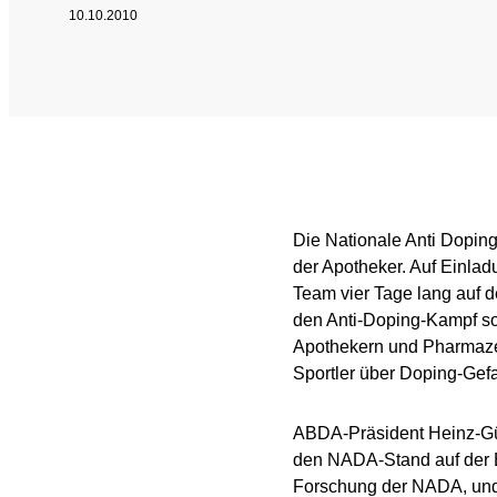
10.10.2010
Nationales und inte
Sponsoring und Part
Jahresberichte
SPRICH'S AN
Intel
Die Nationale Anti Dopin
der Apotheker. Auf Einla
Interne Meldestelle
Date
Team vier Tage lang auf
den Anti-Doping-Kampf so
Juri
Apothekern und Pharmaze
Sportler über Doping-Gefa
ABDA-Präsident Heinz-Gü
den NADA-Stand auf der E
Forschung der NADA, und