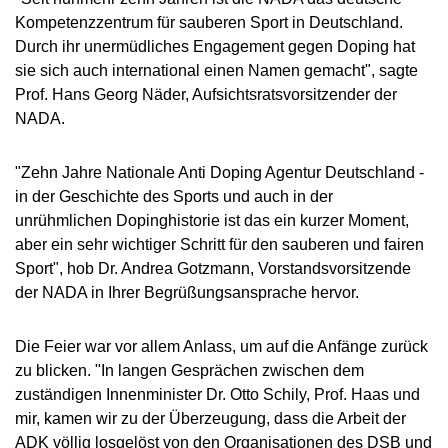
MEDIATHEK
Kompetenzzentrum für sauberen Sport in Deutschland.
NEWSLETTER
Durch ihr unermüdliches Engagement gegen Doping hat
sie sich auch international einen Namen gemacht", sagte
STELLENANGEBOTE
Prof. Hans Georg Näder, Aufsichtsratsvorsitzender der
ÜBERSICHT DIGITALES ANGEBOT DER NADA
NADA.
"Zehn Jahre Nationale Anti Doping Agentur Deutschland -
in der Geschichte des Sports und auch in der
unrühmlichen Dopinghistorie ist das ein kurzer Moment,
aber ein sehr wichtiger Schritt für den sauberen und fairen
Sport", hob Dr. Andrea Gotzmann, Vorstandsvorsitzende
der NADA in Ihrer Begrüßungsansprache hervor.
Die Feier war vor allem Anlass, um auf die Anfänge zurück
zu blicken. "In langen Gesprächen zwischen dem
zuständigen Innenminister Dr. Otto Schily, Prof. Haas und
mir, kamen wir zu der Überzeugung, dass die Arbeit der
ADK völlig losgelöst von den Organisationen des DSB und