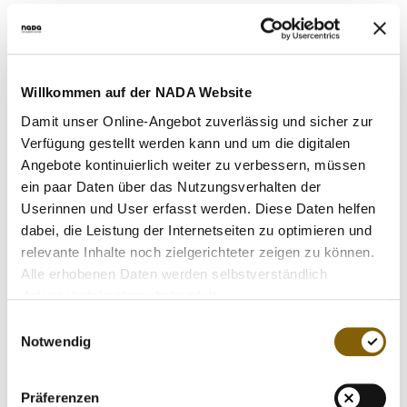
zehn Jahren auch Brüche und große Prüfungen gegeben.
Insgesamt kann man aber sagen, dass die NADA eine
internationale Benchmark geworden ist, wie es auch die
WADA formuliert hat", resümierte Dr. Michael Vesper,
Willkommen auf der NADA Website
Generaldirektor des Deutschen Olympischen Sportbundes
Damit unser Online-Angebot zuverlässig und sicher zur
in seiner Rede zur Jubiläumsfeier der NADA.
Verfügung gestellt werden kann und um die digitalen
Angebote kontinuierlich weiter zu verbessern, müssen
Gerhard Böhm, Leiter der Abteilung Sport im
ein paar Daten über das Nutzungsverhalten der
Bundesministerium des Innern sagte: "Einigkeit im Ziel ist
Userinnen und User erfasst werden. Diese Daten helfen
die Grundvoraussetzung für erfolgreiche Zusammenarbeit,
dabei, die Leistung der Internetseiten zu optimieren und
aber Bekenntnisse sind wertlos, wenn Sie nicht auch mit
relevante Inhalte noch zielgerichteter zeigen zu können.
Taten unterlegt werden. Von dem gemeinsamen
Alle erhobenen Daten werden selbstverständlich
Verständnis der Partner zur Gründerzeit ist bis heute leider
datenschutzkonform behandelt.
nur noch wenig übrig geblieben, weil sich die meisten
Einwilligungsauswahl
Länder und Unternehmen still und heimlich aus der
Notwendig
Verantwortung gestohlen haben. So ist dann der Bund
mehrfach als Lückenfüller eingesprungen und steht bis
heute - und auch zukünftig - treu zur NADA. In diesem
Präferenzen