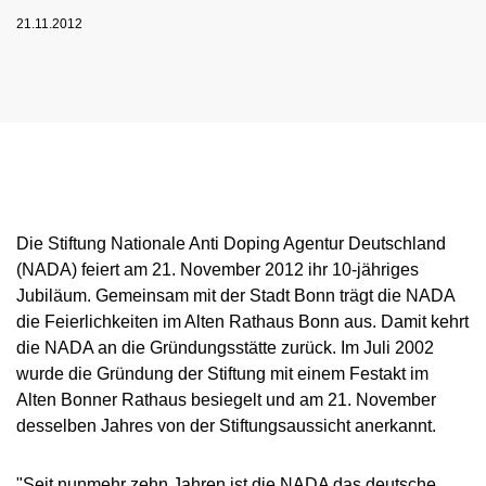
NADC
ÜBERSICHT
SPONSORING UND PARTNER
AKTUELLE MEDIZINISCHE HINWEISE
21.11.2012
VORSTAND
ÜBERSICHT
PRÄVENTION
ANTI-DOPING-GESETZ
STANDARDS
JAHRESBERICHTE
VERBOTSLISTE
ÜBERSICHT
MITARBEITENDE
KONTROLLSYSTEM
SANKTIONEN
ÜBERSICHT
SERVICE
SPRICH'S AN
IM KRANKHEITSFALL: MEDIZINISCHE
ASTHMAMEDIKAMENTE IM SPORT
ÜBERSICHT
KOMMISSIONEN
KONTROLLABLAUF
ÜBERSICHT
INTELLIGENCE & INVESTIGATIONS
ÜBERSICHT
AUSNAHMEGENEHMIGUNG (TUE)
GEMEINSAM GEGEN DOPING
INTERNE MELDESTELLE
KORTISON IM SPORT
WICHTIGE ÄNDERUNGEN DER
ÜBERSICHT
TRAININGSKONTROLLEN
FORSCHUNG
ÜBERSICHT
DATENSCHUTZ
ERGEBNISMANAGEMENT
DIGITALE BEISPIELLISTE
VERBOTSLISTE 2026
ÜBERSICHT
FORTBILDUNGSANGEBOTE
TESTOSTERON IM SPORT
NEWS
WETTKAMPFKONTROLLEN
DOPINGANALYTIK
ÜBERSICHT
JURISTISCHE VORTRÄGE
DISZIPLINARVERFAHREN
NADAMED
REGELUNG FÜR NICHT-TESTPOOL-
E-LEARNING
PRESSE
ATHLETINNEN UND -ATHLETEN
ADAMS
BETEILIGTE AM KONTROLLPROZESS
TESTPOOLS
SPORTGERICHTSBARKEIT
DOPINGFALLEN
Die Stiftung Nationale Anti Doping Agentur Deutschland
BLOG
REGELUNG FÜR TESTPOOL-ATHLETINNEN
MEDIKATIONSKONTROLLEN BEI PFERDEN
RISIKOGRUPPEN
(NADA) feiert am 21. November 2012 ihr 10-jähriges
UND -ATHLETEN
Jubiläum. Gemeinsam mit der Stadt Bonn trägt die NADA
TERMINE
MELDEPFLICHTEN
die Feierlichkeiten im Alten Rathaus Bonn aus. Damit kehrt
DOWNLOADS
die NADA an die Gründungsstätte zurück. Im Juli 2002
wurde die Gründung der Stiftung mit einem Festakt im
WISSENSCHAFTLICHE PUBLIKATIONEN
Alten Bonner Rathaus besiegelt und am 21. November
WISSENSCENTER
desselben Jahres von der Stiftungsaussicht anerkannt.
FAQ
"Seit nunmehr zehn Jahren ist die NADA das deutsche